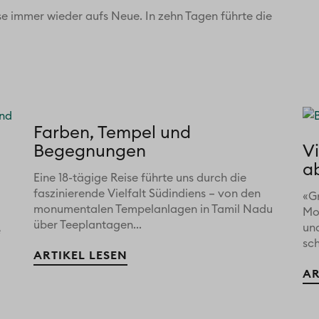
se immer wieder aufs Neue. In zehn Tagen führte die
Farben, Tempel und
Begegnungen
V
a
Eine 18-tägige Reise führte uns durch die
faszinierende Vielfalt Südindiens – von den
«G
monumentalen Tempelanlagen in Tamil Nadu
Mo
über Teeplantagen...
un
e
sch
ARTIKEL LESEN
AR