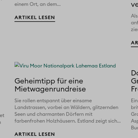
v
einem Ort, an dem...
Al
ARTIKEL LESEN
anf
zi
AR
D
Geheimtipp für eine
G
Mietwagenrundreise
F
Sie rollen entspannt über einsame
Ein
Landstrassen, vorbei an Wäldern, glitzernden
bri
Seen und charmanten Dörfern mit
Gr
et
farbenfrohen Holzhäusern. Estland zeigt sich...
As
n
Buc
ARTIKEL LESEN