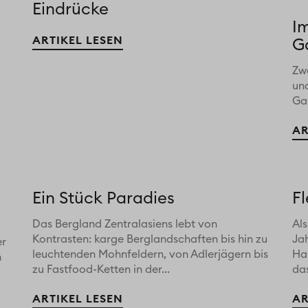
Eindrücke
I
ARTIKEL LESEN
G
Zwe
un
Gar
AR
Ein Stück Paradies
F
Das Bergland Zentralasiens lebt von
Als
Kontrasten: karge Berglandschaften bis hin zu
Ja
er
leuchtenden Mohnfeldern, von Adlerjägern bis
Ha
n
zu Fastfood-Ketten in der...
das
ARTIKEL LESEN
AR