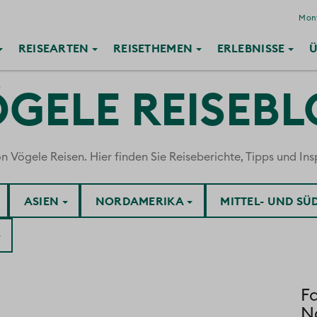
Mont
REISE
ARTEN
REISE
THEMEN
ERLEBNISSE
Ü
GELE REISEB
ögele Reisen. Hier finden Sie Reiseberichte, Tipps und Insp
ASIEN
NORDAMERIKA
MITTEL- UND S
Fa
Na