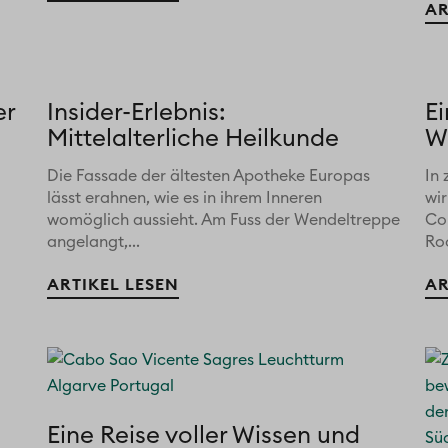
AR
er
Insider-Erlebnis:
E
Mittelalterliche Heilkunde
W
Die Fassade der ältesten Apotheke Europas
In
lässt erahnen, wie es in ihrem Inneren
wir
womöglich aussieht. Am Fuss der Wendeltreppe
Co
angelangt,...
Roc
ARTIKEL LESEN
AR
Eine Reise voller Wissen und