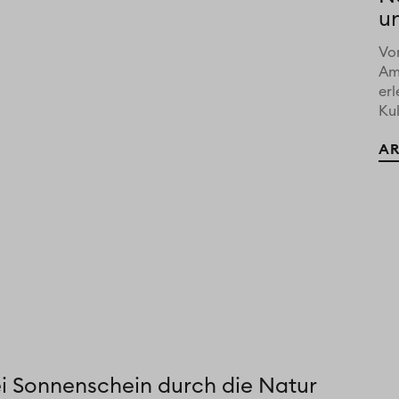
u
Vo
Am
er
Kul
AR
ei Sonnenschein durch die Natur