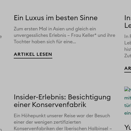
Ein Luxus im besten Sinne
In
L
Zum ersten Mal in Asien und gleich ein
unvergessliches Erlebnis – Frau Keller* und ihre
e
In 
Tochter haben sich für eine...
Le
his
ARTIKEL LESEN
Zu
AR
Insider-Erlebnis: Besichtigung
einer Konservenfabrik
Ein Höhepunkt unserer Reise war der Besuch
einer der wenigen zertifizierten
Y
Konservenfabriken der Iberischen Halbinsel –
n