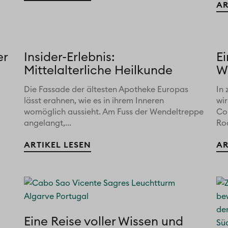
AR
er
Insider-Erlebnis:
E
Mittelalterliche Heilkunde
W
Die Fassade der ältesten Apotheke Europas
In
lässt erahnen, wie es in ihrem Inneren
wir
womöglich aussieht. Am Fuss der Wendeltreppe
Co
angelangt,...
Roc
ARTIKEL LESEN
AR
Eine Reise voller Wissen und