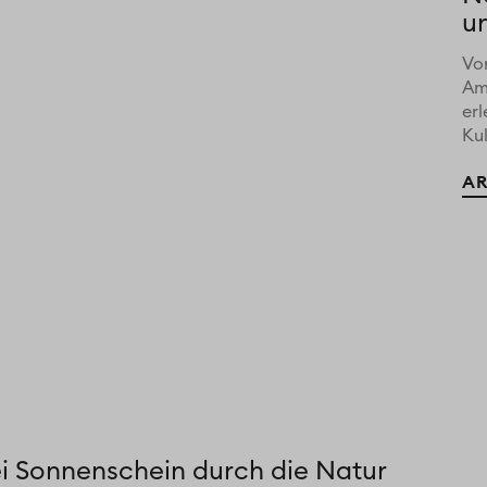
u
Vo
Am
er
Kul
AR
ei Sonnenschein durch die Natur