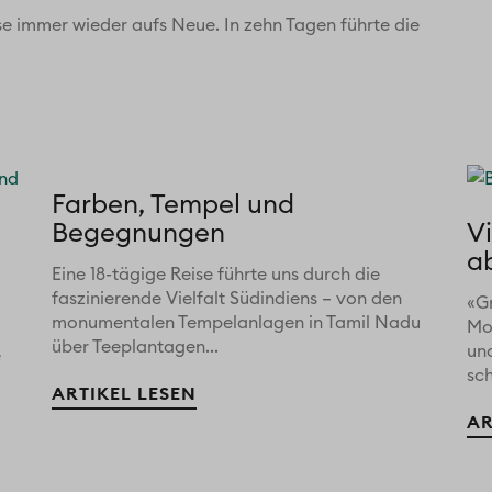
se immer wieder aufs Neue. In zehn Tagen führte die
Farben, Tempel und
Begegnungen
V
a
Eine 18-tägige Reise führte uns durch die
faszinierende Vielfalt Südindiens – von den
«G
monumentalen Tempelanlagen in Tamil Nadu
Mo
über Teeplantagen...
un
e
sch
ARTIKEL LESEN
AR