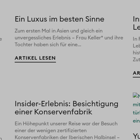
Ein Luxus im besten Sinne
In
L
Zum ersten Mal in Asien und gleich ein
unvergessliches Erlebnis – Frau Keller* und ihre
e
In 
Tochter haben sich für eine...
Le
his
ARTIKEL LESEN
Zu
AR
Insider-Erlebnis: Besichtigung
einer Konservenfabrik
Ein Höhepunkt unserer Reise war der Besuch
einer der wenigen zertifizierten
Y
Konservenfabriken der Iberischen Halbinsel –
n