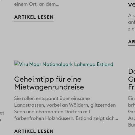
v
einem Ort, an dem...
Al
ARTIKEL LESEN
anf
zi
AR
D
Geheimtipp für eine
G
Mietwagenrundreise
F
Sie rollen entspannt über einsame
Ein
Landstrassen, vorbei an Wäldern, glitzernden
bri
Seen und charmanten Dörfern mit
Gr
et
farbenfrohen Holzhäusern. Estland zeigt sich...
As
n
Buc
ARTIKEL LESEN