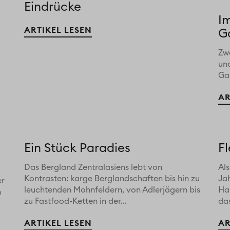
Eindrücke
I
ARTIKEL LESEN
G
Zwe
un
Gar
AR
Ein Stück Paradies
F
Das Bergland Zentralasiens lebt von
Als
Kontrasten: karge Berglandschaften bis hin zu
Ja
er
leuchtenden Mohnfeldern, von Adlerjägern bis
Ha
n
zu Fastfood-Ketten in der...
das
ARTIKEL LESEN
AR