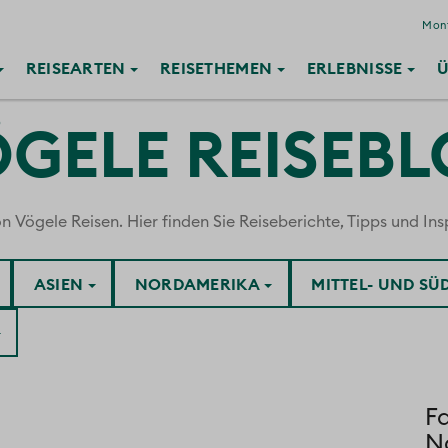
Mont
REISE
ARTEN
REISE
THEMEN
ERLEBNISSE
Ü
GELE REISEB
ögele Reisen. Hier finden Sie Reiseberichte, Tipps und Insp
ASIEN
NORDAMERIKA
MITTEL- UND S
Fa
Na