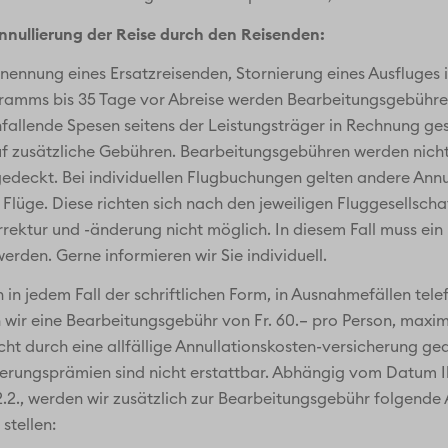
nullierung der Reise durch den Reisenden:
nennung eines Ersatzreisenden, Stornierung eines Ausfluges i
amms bis 35 Tage vor Abreise werden Bearbeitungsgebühren 
anfallende Spesen seitens der Leistungsträger in Rechnung ges
uf zusätzliche Gebühren. Bearbeitungsgebühren werden nicht
edeckt. Bei individuellen Flugbuchungen gelten andere Annu
üge. Diese richten sich nach den jeweiligen Fluggesellschaf
rektur und -änderung nicht möglich. In diesem Fall muss ein
rden. Gerne informieren wir Sie individuell.
 in jedem Fall der schriftlichen Form, in Ausnahmefällen telef
wir eine Bearbeitungsgebühr von Fr. 60.– pro Person, maxima
 durch eine allfällige Annullationskosten-versicherung gede
rungsprämien sind nicht erstattbar. Abhängig vom Datum Ihr
2.2., werden wir zusätzlich zur Bearbeitungsgebühr folgende
stellen: