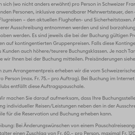
hen sich (wo nicht anders erwähnt) pro Person in Schweizer Fra
enden Personen, inklusive anwendbarer Mehrwertsteuer, den 
 Flugreisen – den aktuellen Flughafen- und Sicherheitstaxen
serer Ausschreibung entnommen werden und sind barzahlungs
hoben werden. Es sind jeweils die bei der Buchung gültigen P
en auf kontingentierten Gruppenpreisen. Falls diese Konting
 Kunden auch höhere/teurere Buchungsklassen. Je nach Tar
wir Ihnen bei der Buchung mitteilen. Preisänderungen siehe Zi
lich zum Arrangementpreis erheben wir die vom Schweizeris
o Person (max. Fr. 75.– pro Auftrag). Bei Buchung im Intern
lubs entfällt diese Auftragspauschale.
 Wir machen Sie darauf aufmerksam, dass Ihre Buchungsstelle 
g individueller Reisen/Leistungen neben den in der Aussch
le für die Reservation und Buchung erheben kann.
eibung: Bei Änderungswünschen von einem Pauschalreiseange
lter einen Zuschlag von Fr. 60.– pro Person, maximal Fr. 12