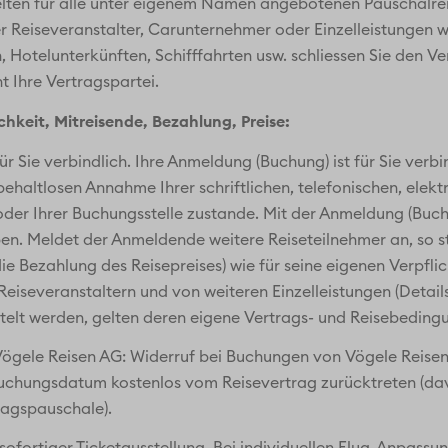
lten für alle unter eigenem Namen angebotenen Pauschalreis
r Reiseveranstalter, Carunternehmer oder Einzelleistungen wi
Hotelunterkünften, Schifffahrten usw. schliessen Sie den Ve
 Ihre Vertragspartei.
chkeit, Mitreisende, Bezahlung, Preise:
r Sie verbindlich. Ihre Anmeldung (Buchung) ist für Sie verb
haltlosen Annahme Ihrer schriftlichen, telefonischen, elektr
der Ihrer Buchungsstelle zustande. Mit der Anmeldung (Buch
n. Meldet der Anmeldende weitere Reiseteilnehmer an, so st
ie Bezahlung des Reisepreises) wie für seine eigenen Verpflic
iseveranstaltern und von weiteren Einzelleistungen (Detail
ttelt werden, gelten deren eigene Vertrags- und Reisebeding
Vögele Reisen AG: Widerruf bei Buchungen von Vögele Reise
Buchungsdatum kostenlos vom Reisevertrag zurücktreten (
ragspauschale).