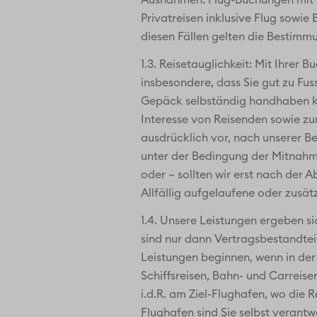
Ausnahmen: Flug-Buchungen mit so
Privatreisen inklusive Flug sowie
diesen Fällen gelten die Bestimmu
1.3. Reisetauglichkeit: Mit Ihrer
insbesondere, dass Sie gut zu Fuss
Gepäck selbständig handhaben kö
Interesse von Reisenden sowie zu
ausdrücklich vor, nach unserer Be
unter der Bedingung der Mitnahme
oder – sollten wir erst nach der 
Allfällig aufgelaufene oder zusät
1.4. Unsere Leistungen ergeben s
sind nur dann Vertragsbestandteil
Leistungen beginnen, wenn in der 
Schiffsreisen, Bahn- und Carreise
i.d.R. am Ziel-Flughafen, wo die 
Flughafen sind Sie selbst verantwo