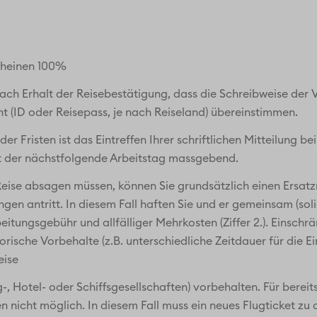
scheinen 100%
ach Erhalt der Reisebestätigung, dass die Schreibweise der
(ID oder Reisepass, je nach Reiseland) übereinstimmen.
 Fristen ist das Eintreffen Ihrer schriftlichen Mitteilung be
 der nächstfolgende Arbeitstag massgebend.
Reise absagen müssen, können Sie grundsätzlich einen Ersatzr
gen antritt. In diesem Fall haften Sie und er gemeinsam (soli
itungsgebühr und allfälliger Mehrkosten (Ziffer 2.). Einschr
rische Vorbehalte (z.B. unterschiedliche Zeitdauer für die E
eise
, Hotel- oder Schiffsgesellschaften) vorbehalten. Für bereits
icht möglich. In diesem Fall muss ein neues Flugticket zu 