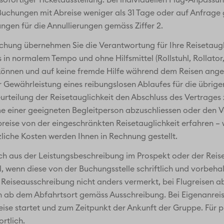
fortiger Ticketausstellung. Bei individuellen Flug-Anpass
 Buchungen mit Abreise weniger als 31 Tage oder auf Anfrage g
ngen für die Annullierungen gemäss Ziffer 2.
 Buchung übernehmen Sie die Verantwortung für Ihre Reisetaugl
 in normalem Tempo und ohne Hilfsmittel (Rollstuhl, Rollator,
nnen und auf keine fremde Hilfe während dem Reisen angewi
r Gewährleistung eines reibungslosen Ablaufes für die übrige
urteilung der Reisetauglichkeit den Abschluss des Vertrages
 einer geeigneten Begleitperson abzuschliessen oder den Ve
Abreise von der eingeschränkten Reisetauglichkeit erfahren –
zliche Kosten werden Ihnen in Rechnung gestellt.
ich aus der Leistungsbeschreibung im Prospekt oder der Re
, wenn diese von der Buchungsstelle schriftlich und vorbehal
Reiseausschreibung nicht anders vermerkt, bei Flugreisen ab
n ab dem Abfahrtsort gemäss Ausschreibung. Bei Eigenanreise 
Reise startet und zum Zeitpunkt der Ankunft der Gruppe. Für 
rtlich.