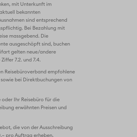
nken, mit Unterkunft im
aktuell bekannten
. Ausnahmen sind entsprechend
pflichtig. Bei Bezahlung mit
reise massgebend. Die
ente ausgeschöpft sind, buchen
ifart gelten neue/andere
ffer 7.2. und 7.4.
chen Reisebüroverband empfohlene
et sowie bei Direktbuchungen von
oder Ihr Reisebüro für die
reibung erwähnten Preisen und
bot, die von der Ausschreibung
0.– pro Auftrag erheben.