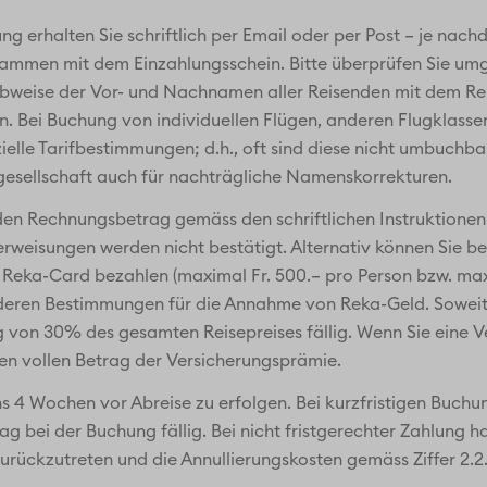
ng erhalten Sie schriftlich per Email oder per Post – je nach
mmen mit dem Einzahlungsschein. Bitte überprüfen Sie umg
eibweise der Vor- und Nachnamen aller Reisenden mit dem Re
. Bei Buchung von individuellen Flügen, anderen Flugklassen
ielle Tarifbestimmungen; d.h., oft sind diese nicht umbuch
uggesellschaft auch für nachträgliche Namenskorrekturen.
ie, den Rechnungsbetrag gemäss den schriftlichen Instruktio
rweisungen werden nicht bestätigt. Alternativ können Sie b
Reka-Card bezahlen (maximal Fr. 500.– pro Person bzw. max
eren Bestimmungen für die Annahme von Reka-Geld. Soweit ni
 von 30% des gesamten Reisepreises fällig. Wenn Sie eine 
den vollen Betrag der Versicherungsprämie.
s 4 Wochen vor Abreise zu erfolgen. Bei kurzfristigen Buchu
ag bei der Buchung fällig. Bei nicht fristgerechter Zahlung h
rückzutreten und die Annullierungskosten gemäss Ziffer 2.2.