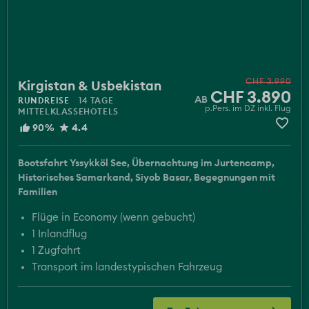
Kirgistan & Usbekistan
CHF 3.990
CHF 3.890
RUNDREISE
14 TAGE
p.Pers. im DZ inkl. Flug
MITTELKLASSEHOTELS
90%
4.4
Bootsfahrt Yssykköl See
Übernachtung im Jurtencamp
Historisches Samarkand
Siyob Basar
Begegnungen mit
Familien
Flüge in Economy (wenn gebucht)
1 Inlandflug
1 Zugfahrt
Transport im landestypischen Fahrzeug