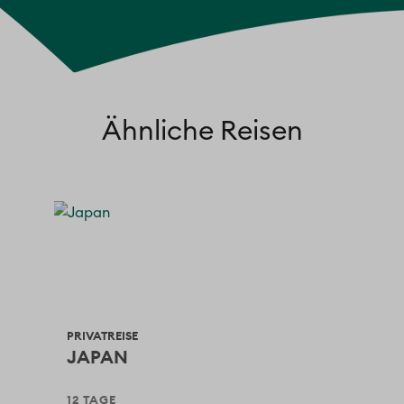
Ähnliche Reisen
PRIVATREISE
RUN
JAPAN
MO
12 TAGE
18 