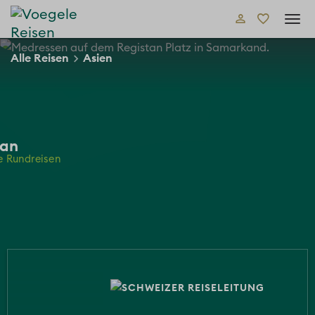
Tog
navi
Alle Reisen
Asien
tan
e Rundreisen