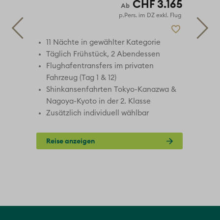
251
CHF 3.165
 Flug
p.Pers. im DZ exkl. Flug
rie
11 Nächte in gewählter Kategorie
Täglich Frühstück, 2 Abendessen
Flughafentransfers im privaten
Fahrzeug (Tag 1 & 12)
mm
Shinkansenfahrten Tokyo-Kanazwa &
Nagoya-Kyoto in der 2. Klasse
Zusätzlich individuell wählbar
Reise anzeigen