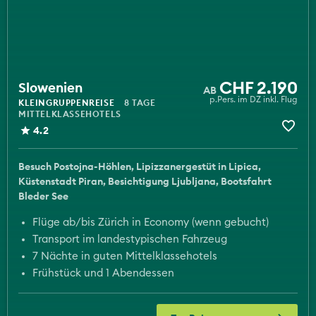
CHF 2.190
Slowenien
p.Pers. im DZ inkl. Flug
KLEINGRUPPENREISE
8 TAGE
MITTELKLASSEHOTELS
4.2
Besuch Postojna-Höhlen
Lipizzanergestüt in Lipica
Küstenstadt Piran
Besichtigung Ljubljana
Bootsfahrt
Bleder See
Flüge ab/bis Zürich in Economy (wenn gebucht)
Transport im landestypischen Fahrzeug
7 Nächte in guten Mittelklassehotels
Frühstück und 1 Abendessen