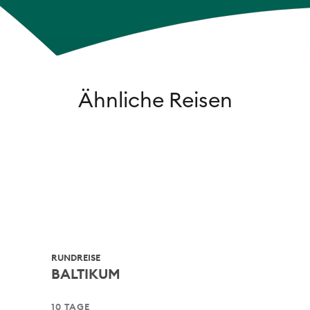
Ähnliche Reisen
RUNDREISE
STÄ
BALTIKUM
IS
10 TAGE
6 T