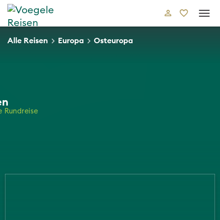
Tog
navi
Alle Reisen
Europa
Osteuropa
en
e Rundreise