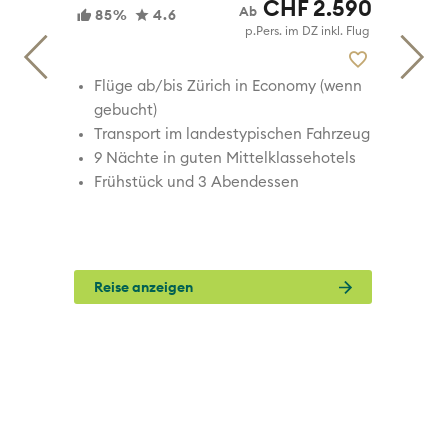
190
CHF 2.590
85%
4.6
 Flug
p.Pers. im DZ inkl. Flug
Flüge ab/bis Zürich in Economy (wenn
gebucht)
zeug
Transport im landestypischen Fahrzeug
ls
9 Nächte in guten Mittelklassehotels
Frühstück und 3 Abendessen
Reise anzeigen
KO