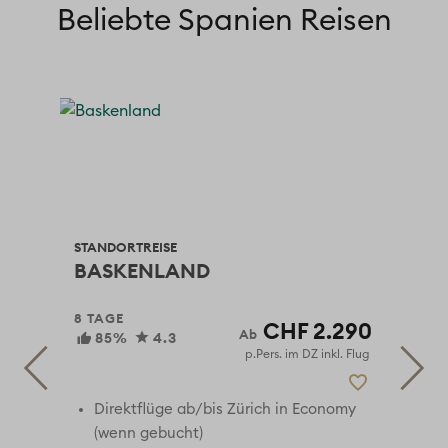
Beliebte Spanien Reisen
STANDORTREISE
RUN
N
BASKENLAND
AN
8 TAGE
8 T
190
CHF 2.290
85%
4.3
 Flug
p.Pers. im DZ inkl. Flug
my
Direktflüge ab/bis Zürich in Economy
(wenn gebucht)