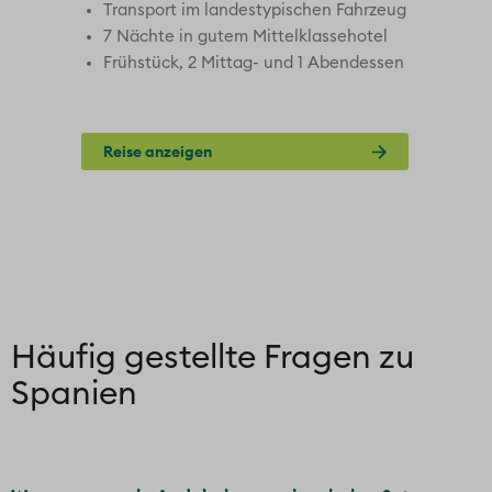
eug
Transport im landestypischen Fahrzeug
ls
7 Nächte in gutem Mittelklassehotel
sen
Frühstück, 2 Mittag- und 1 Abendessen
Reise anzeigen
KO
Häufig gestellte Fragen zu
Spanien