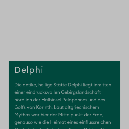
Delphi
Die antike, heilige Stätte Delphi liegt inmitten
einer eindrucksvollen Gebirgslandschaft
nördlich der Halbinsel Peloponnes und des
Golfs von Korinth. Laut altgriechischem
Mythos war hier der Mittelpunkt der Erde,
genauso wie die Heimat eines einflussreichen