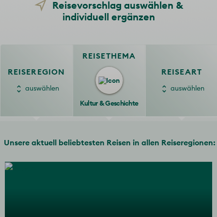
Reisevorschlag auswählen &
individuell ergänzen
REISETHEMA
REISEREGION
REISEART
auswählen
auswählen
Bis 8 Tag
Kultur & Geschichte
frika
Rundreise
Nord- bis Südamerika
Privatreise
Orient
Singlereise
Städte
Unsere aktuell beliebtesten Reisen in allen Reiseregionen: