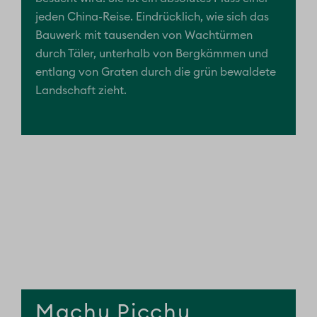
jeden China-Reise. Eindrücklich, wie sich das
Bauwerk mit tausenden von Wachtürmen
durch Täler, unterhalb von Bergkämmen und
entlang von Graten durch die grün bewaldete
Landschaft zieht.
Machu Picchu