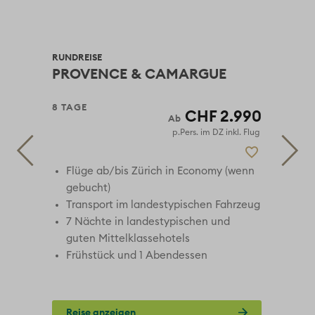
RUNDREISE
MIE
PROVENCE & CAMARGUE
SI
8 TAGE
10 
90
CHF 2.990
 Flug
p.Pers. im DZ inkl. Flug
nn
Flüge ab/bis Zürich in Economy (wenn
gebucht)
eug
Transport im landestypischen Fahrzeug
ls
7 Nächte in landestypischen und
guten Mittelklassehotels
Frühstück und 1 Abendessen
Reise anzeigen