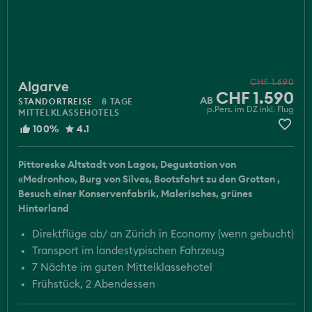
Algarve
CHF 1.690
CHF 1.590
STANDORTREISE
8 TAGE
p.Pers. im DZ inkl. Flug
MITTELKLASSEHOTELS
100%
4.1
Pittoreske Altstadt von Lagos
Degustation von
«Medronho»
Burg von Silves
Bootsfahrt zu den Grotten
Besuch einer Konservenfabrik
Malerisches, grünes
Hinterland
Direktflüge ab/ an Zürich in Economy (wenn gebucht)
Transport im landestypischen Fahrzeug
7 Nächte im guten Mittelklassehotel
Frühstück, 2 Abendessen