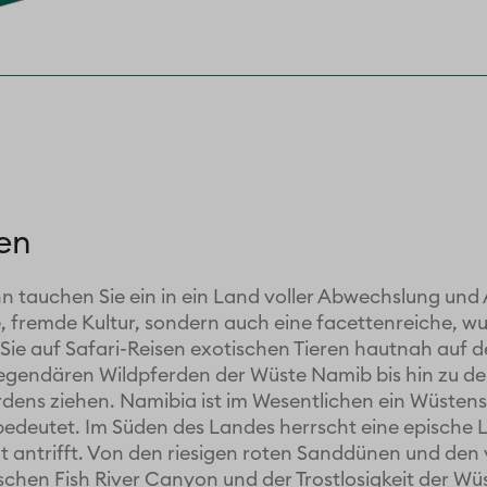
en
n tauchen Sie ein in ein Land voller Abwechslung und A
ge, fremde Kultur, sondern auch eine facettenreiche, w
ie auf Safari-Reisen exotischen Tieren hautnah auf de
legendären Wildpferden der Wüste Namib bis hin zu d
rdens ziehen. Namibia ist im Wesentlichen ein Wüstens
deutet. Im Süden des Landes herrscht eine epische Le
lt antrifft. Von den riesigen roten Sanddünen und de
ischen Fish River Canyon und der Trostlosigkeit der W