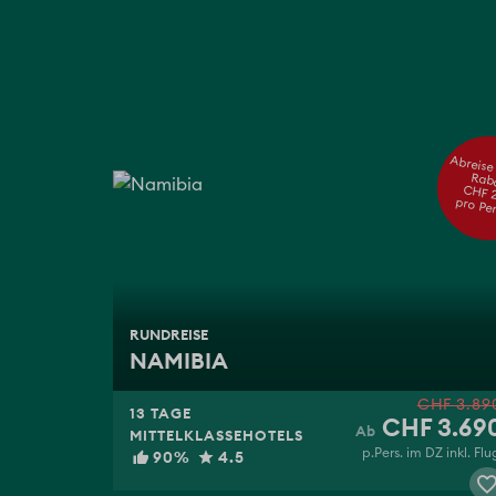
Abreise 
Rab
CHF 
pro Pe
RUNDREISE
NAMIBIA
CHF 3.89
13 TAGE
CHF 3.69
MITTELKLASSEHOTELS
p.Pers. im DZ inkl. Flu
90%
4.5