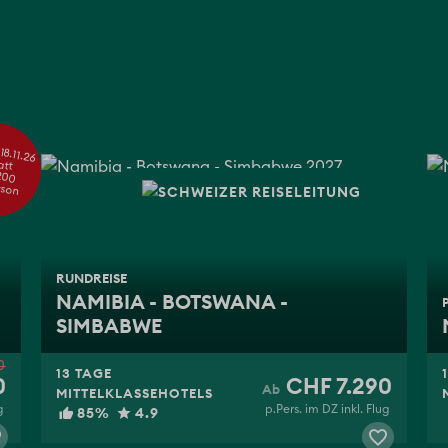
18.11.26
att
200
rson
RUNDREISE
NAMIBIA - BOTSWANA -
SIMBABWE
0
13 TAGE
0
CHF 7.290
MITTELKLASSEHOTELS
g
p.Pers. im DZ inkl. Flug
85%
4.9