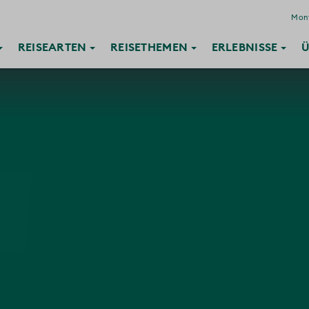
Mont
REISE
ARTEN
REISE
THEMEN
ERLEBNISSE
Ü