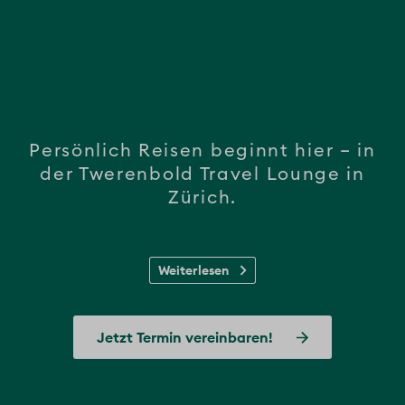
Persönlich Reisen beginnt hier – in
der Twerenbold Travel Lounge in
Zürich.
Weiterlesen
In stilvoller Lounge-Atmosphäre beraten wir Sie
Jetzt Termin vereinbaren!
exklusiv zu den vielfältigen Angeboten der
Twerenbold Reisen Gruppe – von Bus- und Flussreisen
bis hin zu Wander- und Veloferien sowie Erlebnisreisen