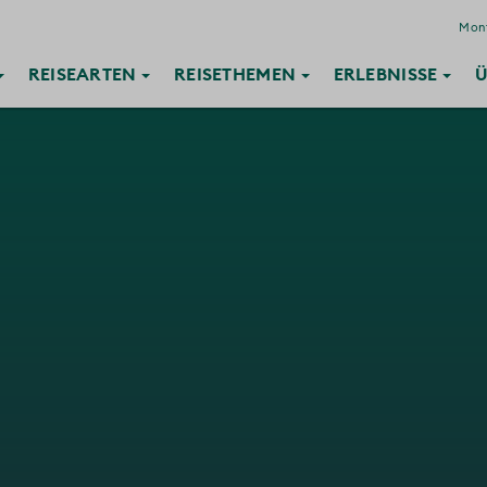
Mont
REISE
ARTEN
REISE
THEMEN
ERLEBNISSE
Ü