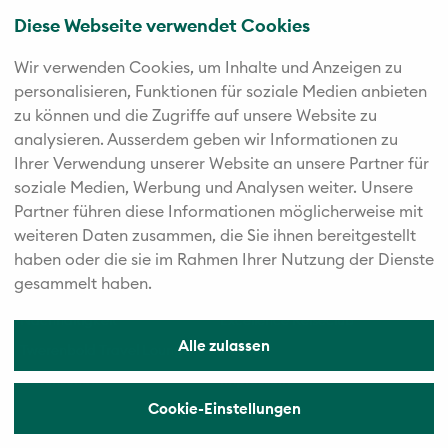
Rund ums Reisen
Diese Webseite verwendet Cookies
Reiseblog
Newsletter
Katalog bestellen
Online Kataloge
Wir verwenden Cookies, um Inhalte und Anzeigen zu
personalisieren, Funktionen für soziale Medien anbieten
Häufig gestellte Fragen
An- und Rückreise
zu können und die Zugriffe auf unsere Website zu
Reiseversicherung
Visum beantragen
analysieren. Außerdem geben wir Informationen zu
Länderinfos
Reisevorbereitung
Ihrer Verwendung unserer Website an unsere Partner für
Zahlungsarten
AGB
soziale Medien, Werbung und Analysen weiter. Unsere
Partner führen diese Informationen möglicherweise mit
Über uns
weiteren Daten zusammen, die Sie ihnen bereitgestellt
haben oder die sie im Rahmen Ihrer Nutzung der Dienste
Kontakt
Reiseleitung
gesammelt haben.
Vorteile
Jobs
Nachhaltigkeit
Excellence Reiseclub
Alle zulassen
Twerenbold Travel Lounge
Presse
Datenschutz
Impressum
Cookie-Einstellungen