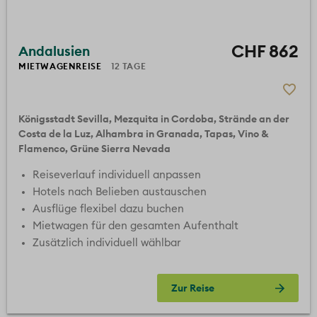
CHF 862
Andalusien
p.Pers. im DZ exkl. Flug
MIETWAGENREISE
12 TAGE
85%
4.4
Königsstadt Sevilla
Mezquita in Cordoba
Strände an der
Costa de la Luz
Alhambra in Granada
Tapas, Vino &
Flamenco
Grüne Sierra Nevada
Reiseverlauf individuell anpassen
Hotels nach Belieben austauschen
Ausflüge flexibel dazu buchen
Mietwagen für den gesamten Aufenthalt
Zusätzlich individuell wählbar
Zur Reise