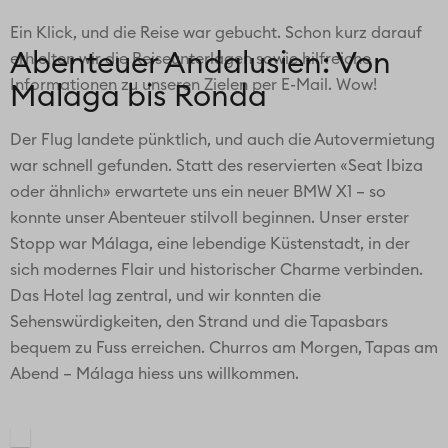
Ein Klick, und die Reise war gebucht. Schon kurz darauf
Abenteuer Andalusien: Von
erhielten wir die Reiseunterlagen sowie hilfreiche
Informationen zu unseren Zielen per E-Mail. Wow!
Malaga bis Ronda
Der Flug landete pünktlich, und auch die Autovermietung
war schnell gefunden. Statt des reservierten «Seat Ibiza
oder ähnlich» erwartete uns ein neuer BMW X1 – so
konnte unser Abenteuer stilvoll beginnen. Unser erster
Stopp war Málaga, eine lebendige Küstenstadt, in der
sich modernes Flair und historischer Charme verbinden.
Das Hotel lag zentral, und wir konnten die
Sehenswürdigkeiten, den Strand und die Tapasbars
bequem zu Fuss erreichen. Churros am Morgen, Tapas am
Abend – Málaga hiess uns willkommen.