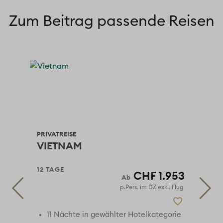
Zum Beitrag passende Reisen
PRIVATREISE
PRI
VIETNAM
VI
12 TAGE
14 
178
CHF 1.953
 Flug
p.Pers. im DZ exkl. Flug
rie
11 Nächte in gewählter Hotelkategorie