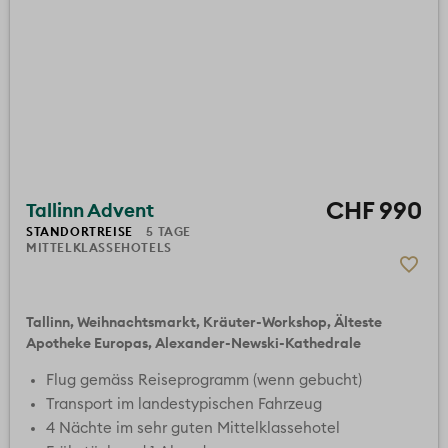
CHF 990
Tallinn Advent
p.Pers. im DZ inkl. Flug
STANDORTREISE
5 TAGE
MITTELKLASSEHOTELS
100%
4.6
Tallinn
Weihnachtsmarkt
Kräuter-Workshop
Älteste
Apotheke Europas
Alexander-Newski-Kathedrale
Flug gemäss Reiseprogramm (wenn gebucht)
Transport im landestypischen Fahrzeug
4 Nächte im sehr guten Mittelklassehotel