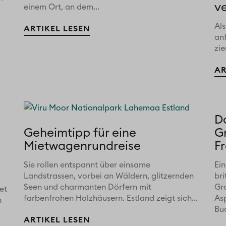
v
einem Ort, an dem...
Al
ARTIKEL LESEN
anf
zi
AR
D
Geheimtipp für eine
G
Mietwagenrundreise
F
Sie rollen entspannt über einsame
Ein
Landstrassen, vorbei an Wäldern, glitzernden
bri
Seen und charmanten Dörfern mit
Gr
et
farbenfrohen Holzhäusern. Estland zeigt sich...
As
n
Buc
ARTIKEL LESEN