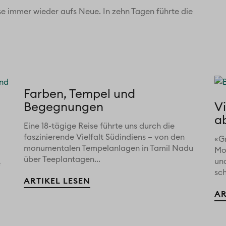
se immer wieder aufs Neue. In zehn Tagen führte die
Farben, Tempel und
Begegnungen
V
a
Eine 18-tägige Reise führte uns durch die
faszinierende Vielfalt Südindiens – von den
«G
monumentalen Tempelanlagen in Tamil Nadu
Mo
über Teeplantagen...
un
e
sch
ARTIKEL LESEN
AR