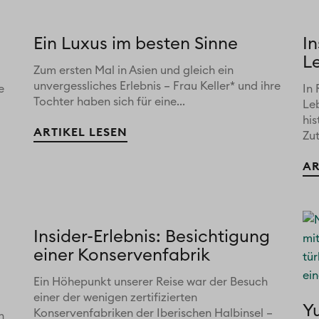
Ein Luxus im besten Sinne
In
L
Zum ersten Mal in Asien und gleich ein
unvergessliches Erlebnis – Frau Keller* und ihre
e
In 
Tochter haben sich für eine...
Le
his
ARTIKEL LESEN
Zu
AR
Insider-Erlebnis: Besichtigung
einer Konservenfabrik
Ein Höhepunkt unserer Reise war der Besuch
einer der wenigen zertifizierten
Y
Konservenfabriken der Iberischen Halbinsel –
n