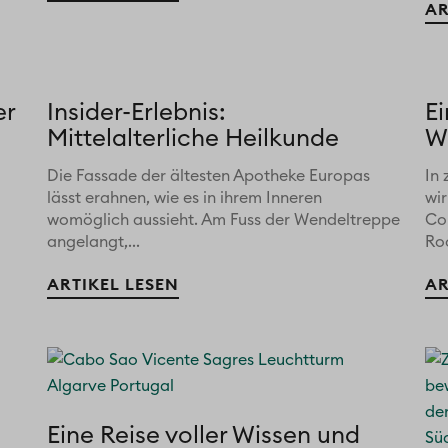
AR
er
Insider-Erlebnis:
E
Mittelalterliche Heilkunde
W
Die Fassade der ältesten Apotheke Europas
In
lässt erahnen, wie es in ihrem Inneren
wir
womöglich aussieht. Am Fuss der Wendeltreppe
Co
angelangt,...
Roc
ARTIKEL LESEN
AR
Eine Reise voller Wissen und