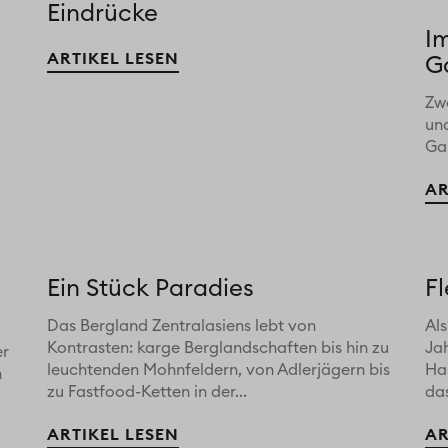
Eindrücke
I
ARTIKEL LESEN
G
Zwe
un
Gar
AR
Ein Stück Paradies
F
Das Bergland Zentralasiens lebt von
Als
Kontrasten: karge Berglandschaften bis hin zu
Ja
er
leuchtenden Mohnfeldern, von Adlerjägern bis
Ha
n
zu Fastfood-Ketten in der...
das
ARTIKEL LESEN
AR