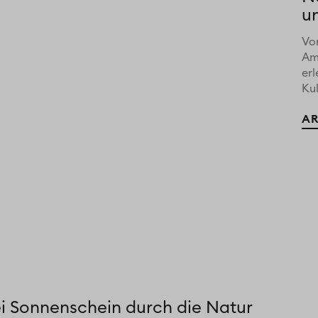
u
Vo
Am
er
Kul
AR
ei Sonnenschein durch die Natur