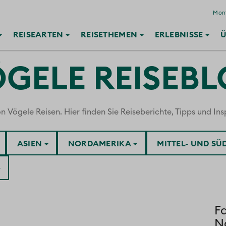
Mont
REISE
ARTEN
REISE
THEMEN
ERLEBNISSE
Ü
GELE REISEB
ögele Reisen. Hier finden Sie Reiseberichte, Tipps und Insp
ASIEN
NORDAMERIKA
MITTEL- UND S
Fa
Na