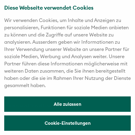
Rund ums Reisen
Diese Webseite verwendet Cookies
Reiseblog
Newsletter
Katalog bestellen
Online Kataloge
Wir verwenden Cookies, um Inhalte und Anzeigen zu
personalisieren, Funktionen für soziale Medien anbieten
Häufig gestellte Fragen
An- und Rückreise
zu können und die Zugriffe auf unsere Website zu
Reiseversicherung
Visum beantragen
analysieren. Außerdem geben wir Informationen zu
Länderinfos
Reisevorbereitung
Ihrer Verwendung unserer Website an unsere Partner für
Zahlungsarten
AGB
soziale Medien, Werbung und Analysen weiter. Unsere
Partner führen diese Informationen möglicherweise mit
Über uns
weiteren Daten zusammen, die Sie ihnen bereitgestellt
haben oder die sie im Rahmen Ihrer Nutzung der Dienste
Kontakt
Reiseleitung
gesammelt haben.
Vorteile
Jobs
Nachhaltigkeit
Excellence Reiseclub
Alle zulassen
Twerenbold Travel Lounge
Presse
Datenschutz
Impressum
Cookie-Einstellungen