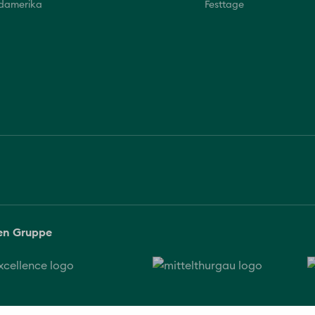
üdamerika
Festtage
sen Gruppe