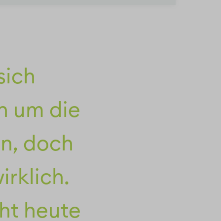
sich
h um die
en, doch
rklich.
ht heute