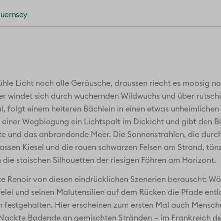
le Licht noch alle Geräusche, draussen riecht es moosig n
 windet sich durch wuchernden Wildwuchs und über rutschig
Tal, folgt einem heiteren Bächlein in einen etwas unheimlich
r einer Wegbiegung ein Lichtspalt im Dickicht und gibt den Bl
ste und das anbrandende Meer. Die Sonnenstrahlen, die durc
assen Kiesel und die rauen schwarzen Felsen am Strand, tän
die stoischen Silhouetten der riesigen Föhren am Horizont.
te Renoir von diesen eindrücklichen Szenerien berauscht: W
ffelei und seinen Malutensilien auf dem Rücken die Pfade ent
n festgehalten. Hier erscheinen zum ersten Mal auch Mensche
. Nackte Badende an gemischten Stränden – im Frankreich d