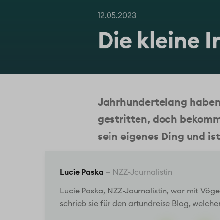
12.05.2023
Die kleine 
Jahrhundertelang haben 
gestritten, doch bekomm
sein eigenes Ding und ist
Lucie Paska
—
NZZ-Journalistin
Lucie Paska, NZZ-Journalistin, war mit Vö
schrieb sie für den artundreise Blog, welch