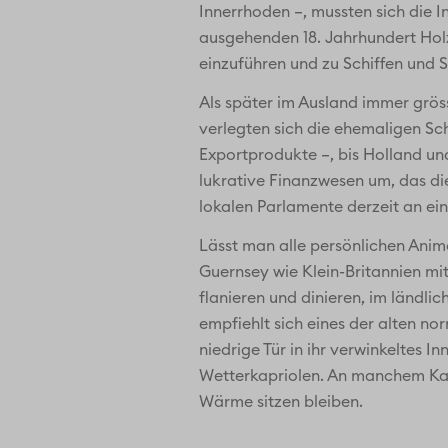
Innerrhoden –, mussten sich die I
ausgehenden 18. Jahrhundert Holz-
einzuführen und zu Schiffen und S
Als später im Ausland immer gröss
verlegten sich die ehemaligen Sc
Exportprodukte –, bis Holland un
lukrative Finanzwesen um, das die
lokalen Parlamente derzeit an ei
Lässt man alle persönlichen Animos
Guernsey wie Klein-Britannien mit
flanieren und dinieren, im ländl
empfiehlt sich eines der alten n
niedrige Tür in ihr verwinkeltes 
Wetterkapriolen. An manchem Kamin
Wärme sitzen bleiben.