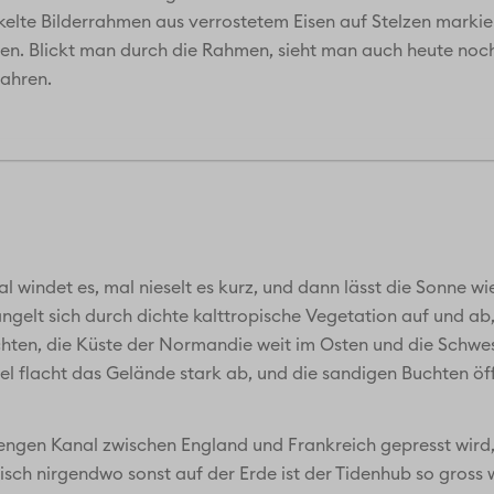
elte Bilderrahmen aus verrostetem Eisen auf Stelzen markiere
n. Blickt man durch die Rahmen, sieht man auch heute noch
Jahren.
l windet es, mal nieselt es kurz, und dann lässt die Sonne 
ängelt sich durch dichte kalttropische Vegetation auf und ab
chten, die Küste der Normandie weit im Osten und die Schwes
sel flacht das Gelände stark ab, und die sandigen Buchten ö
 engen Kanal zwischen England und Frankreich gepresst wird
isch nirgendwo sonst auf der Erde ist der Tidenhub so gross w