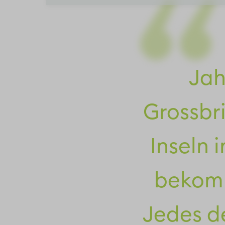
Jah
Grossbr
Inseln 
bekomm
Jedes d