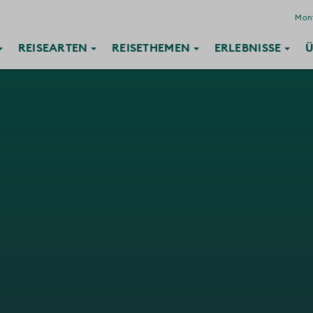
Mont
REISE
ARTEN
REISE
THEMEN
ERLEBNISSE
Ü