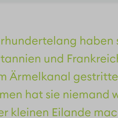
rhundertelang haben 
itannien und Frankreic
im Ärmelkanal gestritt
en hat sie niemand wi
er kleinen Eilande mac