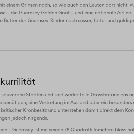
mit einem Grinsen nach, so wie auch den Leuten dort nicht.
sse – die Guernsey Golden Goat – und eine nationale Airline
i die Butter der Guernsey-Rinder noch süsser, fetter und goldi
urrilität
e souveräne Staaten und sind weder Teile Grossbritanniens n
lfe benötigen, eine Vertretung im Ausland oder ein besonders a
 britischer Kronbesitz und unterstehen damit direkt dem Köni
ngen jedoch nirgends.
eben – Guernsey ist mit seinen 78 Quadratkilometern bloss ha