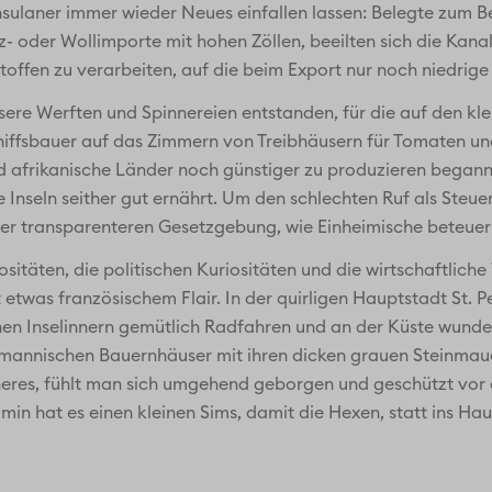
nsulaner immer wieder Neues einfallen lassen: Belegte zum Be
 oder Wollimporte mit hohen Zöllen, beeilten sich die Kanalin
toffen zu verarbeiten, auf die beim Export nur noch niedrige 
ere Werften und Spinnereien entstanden, für die auf den klei
hiffsbauer auf das Zimmern von Treibhäusern für Tomaten un
d afrikanische Länder noch günstiger zu produzieren begann
 Inseln seither gut ernährt. Um den schlechten Ruf als Steu
ner transparenteren Gesetzgebung, wie Einheimische beteuer
itäten, die politischen Kuriositäten und die wirtschaftliche 
 etwas französischem Flair. In der quirligen Hauptstadt St. P
ichen Inselinnern gemütlich Radfahren und an der Küste wu
ormannischen Bauernhäuser mit ihren dicken grauen Steinmaue
Inneres, fühlt man sich umgehend geborgen und geschützt vor
 hat es einen kleinen Sims, damit die Hexen, statt ins Haus