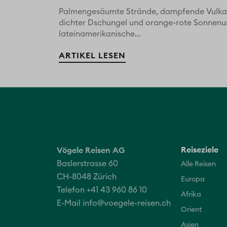
Palmengesäumte Strände, dampfende Vulkan
dichter Dschungel und orange-rote Sonnenun
lateinamerikanische...
ARTIKEL LESEN
Reiseziele
Vögele Reisen AG
Baslerstrasse 60
Alle Reisen
CH-8048 Zürich
Europa
Telefon +41 43 960 86 10
Afrika
E-Mail
info@voegele-reisen.ch
Orient
Asien