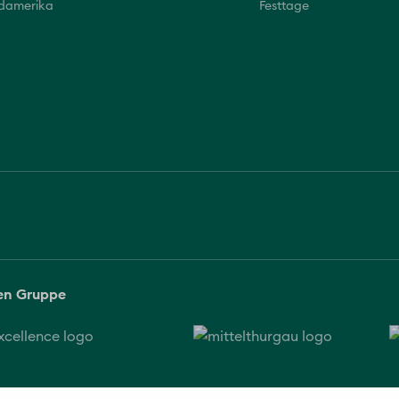
üdamerika
Festtage
sen Gruppe