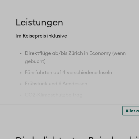
Leistungen
Im Reisepreis inklusive
Direktflüge ab/bis Zürich in Economy (wenn
gebucht)
Fährfahrten auf 4 verschiedene Inseln
Frühstück und 6 Aendessen
CO2-Klimaschutzbeitrag
Inselerkundung Korfu
Alles 
UNESCO Weltkulturerbe Altstadt von Korfu
Inselerkundung Ithaka