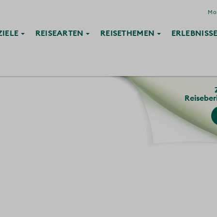
Mon
ZIELE
REISE
ARTEN
REISE
THEMEN
ERLEBNISS
Reiseber