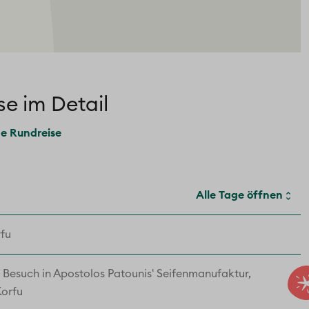
se im Detail
e Rundreise
Alle
Tage
öffnen
rfu
s: Besuch in Apostolos Patounis' Seifenmanufaktur,
Korfu