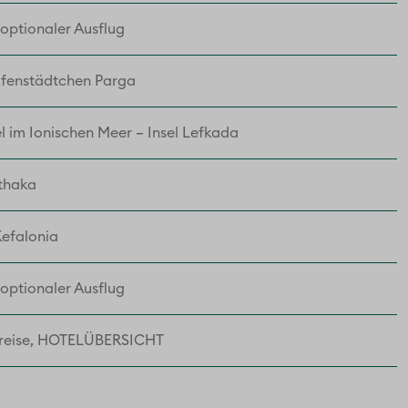
 optionaler Ausflug
afenstädtchen Parga
l im Ionischen Meer – Insel Lefkada
Ithaka
Kefalonia
 optionaler Ausflug
breise, HOTELÜBERSICHT