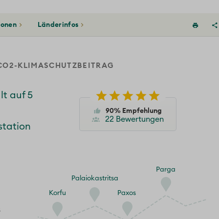
ionen
Länderinfos
O2-KLIMASCHUTZBEITRAG
t auf 5
90% Empfehlung
22 Bewertungen
tation
Parga
Palaiokastritsa
Korfu
Paxos
s