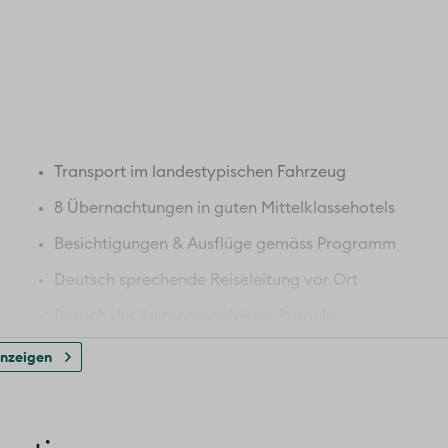
Transport im landestypischen Fahrzeug
8 Übernachtungen in guten Mittelklassehotels
Besichtigungen & Ausflüge gemäss Programm
Deutsch sprechende Reiseleitung vor Ort
Besuch der Seifenmanufaktur Patoulis
Besuch der Hafenstadt Parga
anzeigen
Stadtbesichtigung der Hauptstadt von Kefalonia
optional:
Ausflug Paxos & Antipaxos