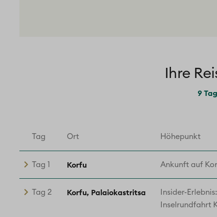
Ihre Rei
9 Tag
Tag
Ort
Höhepunkt
Korfu
Tag 1
Ankunft auf Ko
Korfu, Palaiokastritsa
Tag 2
Insider-Erlebni
Inselrundfahrt 