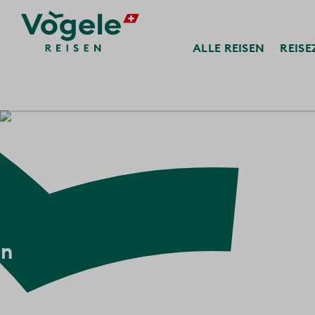
ALLE
REISEN
REISE
Europa
Südeuropa
Griechenland
ln