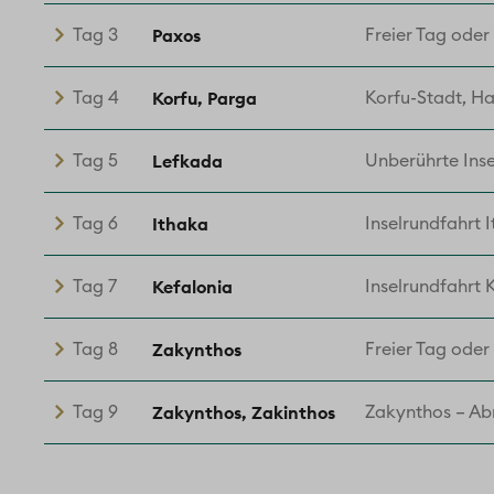
Paxos
Tag 3
Freier Tag oder
Korfu, Parga
Tag 4
Korfu-Stadt, H
Lefkada
Tag 5
Unberührte Inse
Ithaka
Tag 6
Inselrundfahrt 
Kefalonia
Tag 7
Inselrundfahrt 
Zakynthos
Tag 8
Freier Tag oder
Zakynthos, Zakinthos
Tag 9
Zakynthos – A