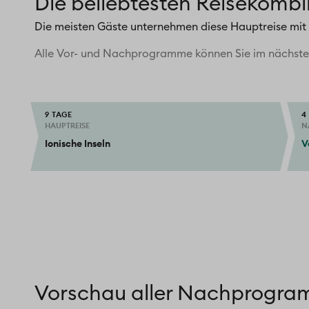
Die beliebtesten Reisekomb
Besuch eines Weingutes inkl. Degustation
optional:
Ausflug Zakynthos
Die meisten Gäste unternehmen diese Hauptreise mi
Alle Vor- und Nachprogramme können Sie im nächsten
9 TAGE
4
HAUPTREISE
N
Ionische Inseln
V
Vorschau aller Nachprogr