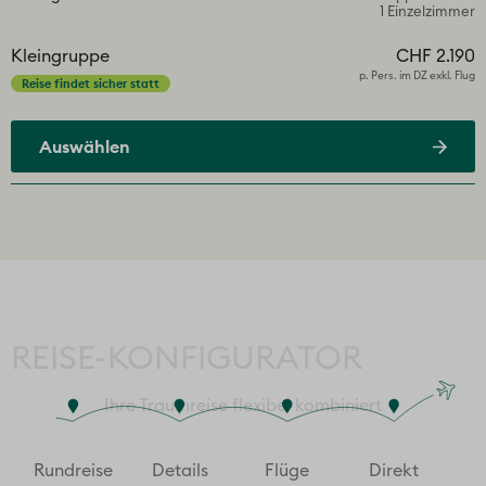
1 Einzelzimmer
Kleingruppe
CHF 2.190
p. Pers. im DZ exkl. Flug
Reise findet sicher statt
Auswählen
REISE-KONFIGURATOR
Ihre Traumreise flexibel kombiniert
Rund­reise
Details
Flüge
Direkt