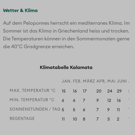
Wetter & Klima
Auf dem Peloponnes herrscht ein mediterranes Klima. Im
Sommer ist das Klima in Griechenland heiss und trocken.
Die Temperaturen können in den Sommermonaten gerne
die 40°C Gradgrenze erreichen.
Klimatabelle Kalamata
JAN.
FEB.
MÄRZ
APR.
MAI
JUNI
JU
MAX. TEMPERATUR °C
15
16
17
20
24
29
31
MIN. TEMPERATUR °C
6
6
7
9
12
16
18
SONNENSTUNDEN / TAG
5
5
6
7
9
11
12
REGENTAGE
11
10
8
7
3
2
1