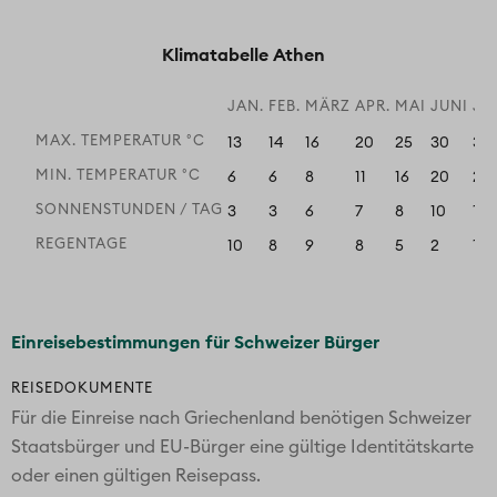
Klimatabelle Athen
JAN.
FEB.
MÄRZ
APR.
MAI
JUNI
JU
MAX. TEMPERATUR °C
13
14
16
20
25
30
33
MIN. TEMPERATUR °C
6
6
8
11
16
20
23
SONNENSTUNDEN / TAG
3
3
6
7
8
10
11
REGENTAGE
10
8
9
8
5
2
1
Einreisebestimmungen für Schweizer Bürger
REISEDOKUMENTE
Für die Einreise nach Griechenland benötigen Schweizer
Staatsbürger und EU-Bürger eine gültige Identitätskarte
oder einen gültigen Reisepass.