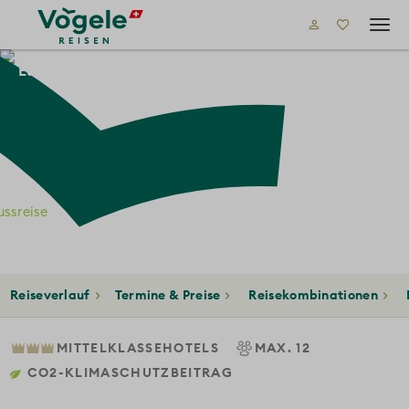
Tog
navi
Europa
Südeuropa
Griechenland
nnes
ssreise
eiseverlauf
Termine & Preise
Reisekombinationen
Län
MITTELKLASSEHOTELS
MAX. 12
CO2-KLIMASCHUTZBEITRAG