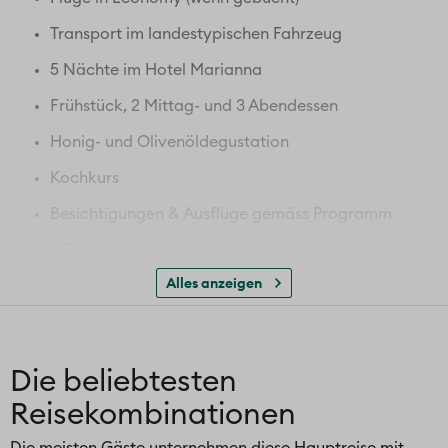
Transport im landestypischen Fahrzeug
5 Nächte im Hotel Marianna
Frühstück, 2 Mittag- und 3 Abendessen
Honig- und Olivenöldegustation
Kochkurs
Besichtigungen & Ausflüge gemäss Programm
CO2-Klimaschutzbeitrag
Alles anzeigen
Deutsch sprechende Reiseleitung vor Ort
Hafenstädtchen Nauplia
Löwentor von Mykene
Die beliebtesten
Besuch einer Fischfarm in Kalavrita
Reisekombinationen
Fahrt durch den Kanal von Korinth inl. Mezze