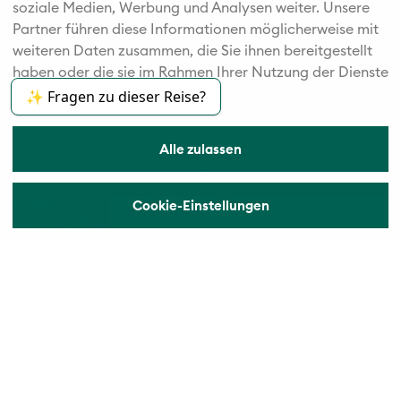
soziale Medien, Werbung und Analysen weiter. Unsere
Partner führen diese Informationen möglicherweise mit
weiteren Daten zusammen, die Sie ihnen bereitgestellt
haben oder die sie im Rahmen Ihrer Nutzung der Dienste
gesammelt haben.
✨ Fragen zu dieser Reise?
Alle zulassen
© 2026 Vögele Reisen
6 TAGE
Cookie-Einstellungen
Reise planen
AB CHF 2.190