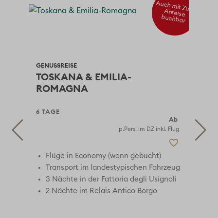
Auch mit Zug-
Anreise
buchbar
GENUSSREISE
TOSKANA & EMILIA-
GEN
ROMAGNA
SI
6 TAGE
7 T
90
 Flug
p.Pers. im DZ inkl. Flug
Flüge in Economy (wenn gebucht)
eug
Transport im landestypischen Fahrzeug
3 Nächte in der Fattoria degli Usignoli
try
2 Nächte im Relais Antico Borgo