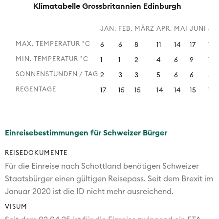
Klimatabelle Grossbritannien Edinburgh
JAN.
FEB.
MÄRZ
APR.
MAI
JUNI
JU
MAX. TEMPERATUR °C
6
6
8
11
14
17
18
MIN. TEMPERATUR °C
1
1
2
4
6
9
11
SONNENSTUNDEN / TAG
2
3
3
5
6
6
5
REGENTAGE
17
15
15
14
14
15
17
Einreisebestimmungen für Schweizer Bürger
REISEDOKUMENTE
Für die Einreise nach Schottland benötigen Schweizer
Staatsbürger einen gültigen Reisepass. Seit dem Brexit im
Januar 2020 ist die ID nicht mehr ausreichend.
VISUM