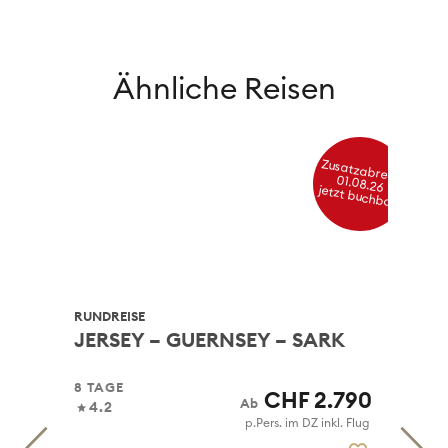
Ähnliche Reisen
Zusatzabreise 01.08.26
jetzt buchbar
RUNDREISE
RUN
JERSEY – GUERNSEY – SARK
IR
8 TAGE
11 
858
CHF 2.790
4.2
1
 Flug
p.Pers. im DZ inkl. Flug