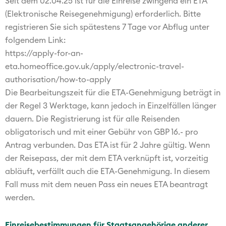
Seit dem 02.04.25 ist für die Einreise zwingend ein ETA
(Elektronische Reisegenehmigung) erforderlich. Bitte
registrieren Sie sich spätestens 7 Tage vor Abflug unter
folgendem Link:
https://apply-for-an-
eta.homeoffice.gov.uk/apply/electronic-travel-
authorisation/how-to-apply
Die Bearbeitungszeit für die ETA-Genehmigung beträgt in
der Regel 3 Werktage, kann jedoch in Einzelfällen länger
dauern. Die Registrierung ist für alle Reisenden
obligatorisch und mit einer Gebühr von GBP 16.- pro
Antrag verbunden. Das ETA ist für 2 Jahre gültig. Wenn
der Reisepass, der mit dem ETA verknüpft ist, vorzeitig
abläuft, verfällt auch die ETA-Genehmigung. In diesem
Fall muss mit dem neuen Pass ein neues ETA beantragt
werden.
Einreisebestimmungen für Staatsangehörige anderer