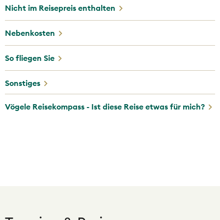
Stadtbesichtigung in Glasgow und Edinburgh
Nicht im Reisepreis enthalten
Alle Leistungen gemäss Reiseverlauf
Nebenkosten
optional:
Optionaler Ausflug «Military Tattoo»
So fliegen Sie
optional:
ETA Grossbritannien/Schottland
Sonstiges
Vögele Reisekompass - Ist diese Reise etwas für mich?