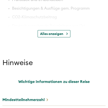
Besichtigungen & Ausflüge gem. Programm
CO2-Klimaschutzbeitrag
Deutsch sprechende Reiseleitung vor Ort
Alles anzeigen
Besuch Stirling Castle und Scone Palace
Fahrt durch das Glencoe Tal
Bootsfahrt auf dem sagenumwobenen Loch Ness
Isle of Skye – Insel der Inneren Hybriden
Hinweise
Stadtspaziergang in der Hafenstadt Oban
Fährfahrt auf die Isle of Bute
Wichtige Informationen zu dieser Reise
Besuch einer Whisky Destillerie inklusive
Degustation
Mindestteilnehmerzahl
Besuch einer typischen Schaffarm