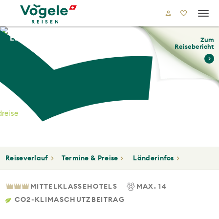
Tog
navi
Europa
Nordeuropa
Schottland
Zum
Reisebericht
land
reise
Reiseverlauf
Termine & Preise
Länderinfos
MITTELKLASSEHOTELS
MAX. 14
CO2-KLIMASCHUTZBEITRAG