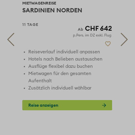
MIETWAGENREISE
MIE
SARDINIEN NORDEN
M
11 TAGE
10 
22
CHF 642
1
 Flug
p.Pers. im DZ exkl. Flug
Reiseverlauf individuell anpassen
Hotels nach Belieben austauschen
Ausflüge flexibel dazu buchen
Mietwagen für den gesamten
Aufenthalt
Zusätzlich individuell wählbar
Reise anzeigen