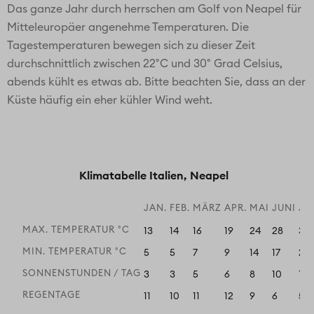
Das ganze Jahr durch herrschen am Golf von Neapel für
Mitteleuropäer angenehme Temperaturen. Die
Tagestemperaturen bewegen sich zu dieser Zeit
durchschnittlich zwischen 22°C und 30° Grad Celsius,
abends kühlt es etwas ab. Bitte beachten Sie, dass an der
Küste häufig ein eher kühler Wind weht.
Klimatabelle Italien, Neapel
JAN.
FEB.
MÄRZ
APR.
MAI
JUNI
JU
MAX. TEMPERATUR °C
13
14
16
19
24
28
30
MIN. TEMPERATUR °C
5
5
7
9
14
17
20
SONNENSTUNDEN / TAG
3
3
5
6
8
10
11
REGENTAGE
11
10
11
12
9
6
5