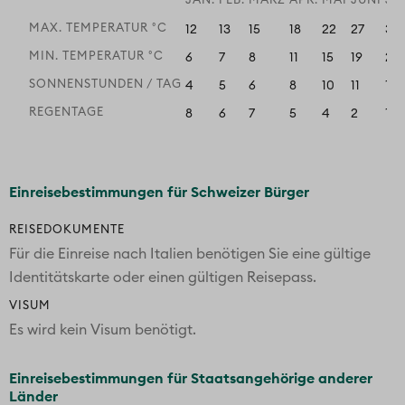
JAN.
FEB.
MÄRZ
APR.
MAI
JUNI
JU
MAX. TEMPERATUR °C
12
13
15
18
22
27
30
MIN. TEMPERATUR °C
6
7
8
11
15
19
22
SONNENSTUNDEN / TAG
4
5
6
8
10
11
11
REGENTAGE
8
6
7
5
4
2
1
Einreisebestimmungen für Schweizer Bürger
REISEDOKUMENTE
Für die Einreise nach Italien benötigen Sie eine gültige
Identitätskarte oder einen gültigen Reisepass.
VISUM
Es wird kein Visum benötigt.
Einreisebestimmungen für Staatsangehörige anderer
Länder