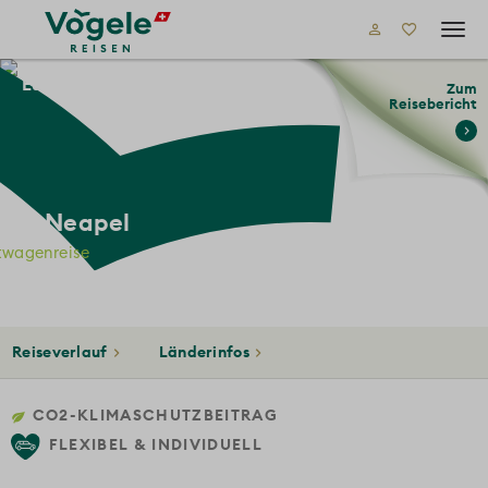
Tog
navi
Europa
Italien
Mietwagenreisen
Zum
Reisebericht
 bis Neapel
twagenreise
Reiseverlauf
Länderinfos
CO2-KLIMASCHUTZBEITRAG
FLEXIBEL & INDIVIDUELL