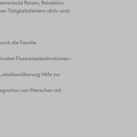
Twerenbold Reisen, Reisebüro
n Tätigkeitsfeldern aktiv sind.
urch die Familie
nsten Flussreisedestinationen –
 Lokalbevölkerung Hilfe zur
ntegration von Menschen mit