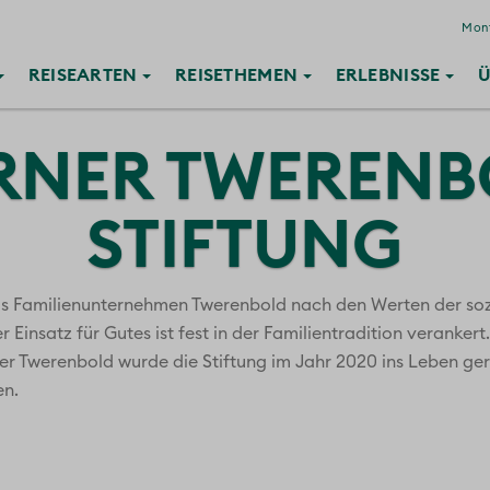
Mont
REISE
ARTEN
REISE
THEMEN
ERLEBNISSE
Ü
RNER TWERENB
STIFTUNG
das Familienunternehmen Twerenbold nach den Werten der soz
Einsatz für Gutes ist fest in der Familientradition verankert
r Twerenbold wurde die Stiftung im Jahr 2020 ins Leben ge
en.