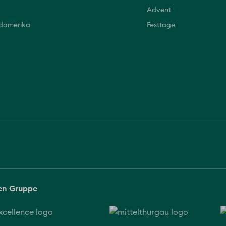
Advent
üdamerika
Festtage
sen Gruppe