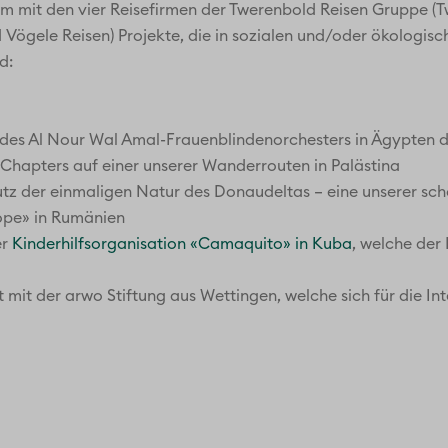
am mit den vier Reisefirmen der Twerenbold Reisen Gruppe (
Vögele Reisen) Projekte, die in sozialen und/oder ökologische
d:
g des Al Nour Wal Amal-Frauenblindenorchesters in Ägypten d
Chapters auf einer unserer Wanderrouten in Palästina
z der einmaligen Natur des Donaudeltas – eine unserer schö
ope» in Rumänien
er
Kinderhilfsorganisation «Camaquito» in Kuba
, welche der
mit der arwo Stiftung aus Wettingen, welche sich für die I