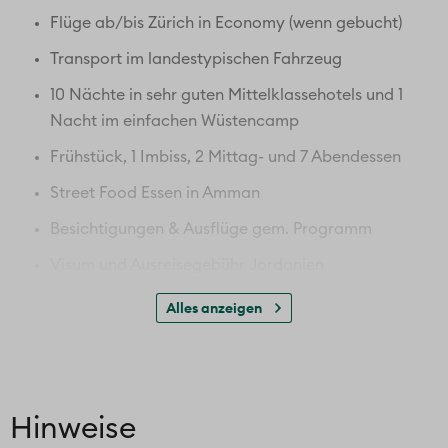
Flüge ab/bis Zürich in Economy (wenn gebucht)
Transport im landestypischen Fahrzeug
10 Nächte in sehr guten Mittelklassehotels und 1
Nacht im einfachen Wüstencamp
Frühstück, 1 Imbiss, 2 Mittag- und 7 Abendessen
Street Food Essen in Amman
Besichtigungen & Ausflüge gem. Programm
Visum und Ausreisegebühr Jordanien
CO2-Klimaschutzbeitrag
Alles anzeigen
Deutsch sprechende Reiseleitung vor Ort von Tag
2 - 7
Ausflug zu den Wüstenschlössern
Hinweise
Römerstadt Jerash