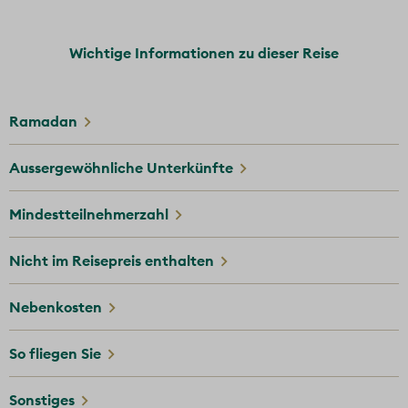
Kunst der arabischen Schrift erlernen
Wichtige Informationen zu dieser Reise
1 Nacht im Wüstencamp in Wadi Rum
Tee bei Beduinen
Ramadan
Strasse der Könige
Felsenstadt Petra
Aussergewöhnliche Unterkünfte
Freie Tage am Roten Meer und Toten Meer
Mindestteilnehmerzahl
Alle Leistungen gemäss Reiseverlauf
Nicht im Reisepreis enthalten
Nebenkosten
So fliegen Sie
Sonstiges