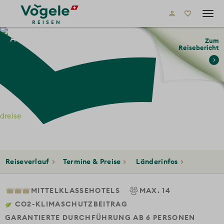
Tog
navi
Asien
Orient
Jordanien
Zum
Reisebericht
ien
dreise
Reiseverlauf
Termine & Preise
Länderinfos
MITTELKLASSEHOTELS
MAX. 14
CO2-KLIMASCHUTZBEITRAG
GARANTIERTE DURCHFÜHRUNG AB 6 PERSONEN