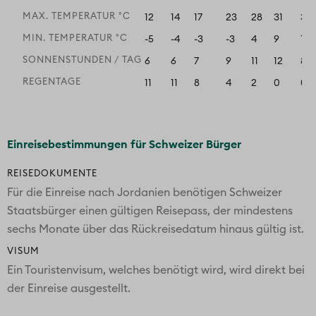
MAX. TEMPERATUR °C
12
14
17
23
28
31
32
MIN. TEMPERATUR °C
-5
-4
-3
-3
4
9
11
SONNENSTUNDEN / TAG
6
6
7
9
11
12
8
REGENTAGE
11
11
8
4
2
0
0
Einreisebestimmungen für Schweizer Bürger
REISEDOKUMENTE
Für die Einreise nach Jordanien benötigen Schweizer
Staatsbürger einen gültigen Reisepass, der mindestens
sechs Monate über das Rückreisedatum hinaus gültig ist.
VISUM
Ein Touristenvisum, welches benötigt wird, wird direkt bei
der Einreise ausgestellt.