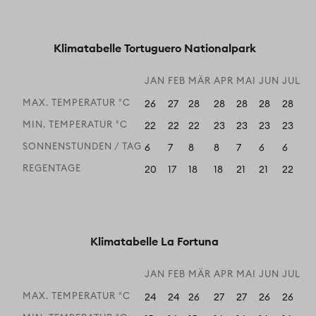
Klimatabelle Tortuguero Nationalpark
JAN
FEB
MÄR
APR
MAI
JUN
JUL
A
MAX. TEMPERATUR °C
26
27
28
28
28
28
28
28
MIN. TEMPERATUR °C
22
22
22
23
23
23
23
23
SONNENSTUNDEN / TAG
6
7
8
8
7
6
6
6
REGENTAGE
20
17
18
18
21
21
22
21
Klimatabelle La Fortuna
JAN
FEB
MÄR
APR
MAI
JUN
JUL
A
MAX. TEMPERATUR °C
24
24
26
27
27
26
26
26