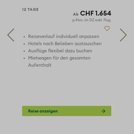
12 TAGE
22 
781
CHF 1.654
 Flug
p.Pers. im DZ exkl. Flug
Reiseverlauf individuell anpassen
Hotels nach Belieben austauschen
5x
Ausflüge flexibel dazu buchen
Mietwagen für den gesamten
Aufenthalt
Reise anzeigen