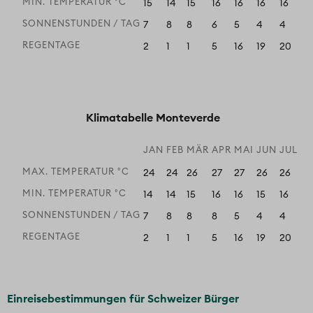
MIN. TEMPERATUR °C
15
14
15
16
16
16
16
17
SONNENSTUNDEN / TAG
7
8
8
6
5
4
4
4
REGENTAGE
2
1
1
5
16
19
20
21
Klimatabelle Monteverde
JAN
FEB
MÄR
APR
MAI
JUN
JUL
A
MAX. TEMPERATUR °C
24
24
26
27
27
26
26
26
MIN. TEMPERATUR °C
14
14
15
16
16
15
16
16
SONNENSTUNDEN / TAG
7
8
8
8
5
4
4
4
REGENTAGE
2
1
1
5
16
19
20
21
Einreisebestimmungen für Schweizer Bürger