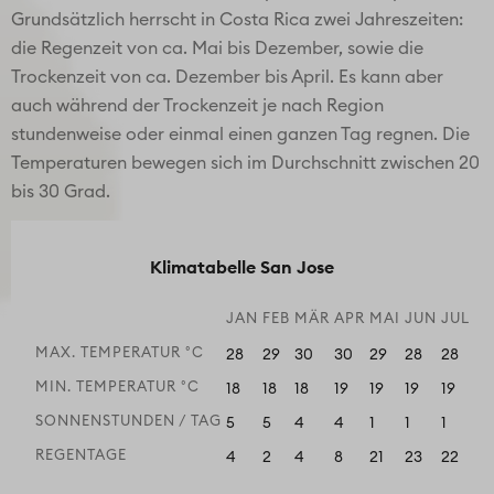
Grundsätzlich herrscht in Costa Rica zwei Jahreszeiten:
die Regenzeit von ca. Mai bis Dezember, sowie die
Trockenzeit von ca. Dezember bis April. Es kann aber
auch während der Trockenzeit je nach Region
stundenweise oder einmal einen ganzen Tag regnen. Die
Temperaturen bewegen sich im Durchschnitt zwischen 20
bis 30 Grad.
Klimatabelle San Jose
JAN
FEB
MÄR
APR
MAI
JUN
JUL
A
MAX. TEMPERATUR °C
28
29
30
30
29
28
28
28
MIN. TEMPERATUR °C
18
18
18
19
19
19
19
18
SONNENSTUNDEN / TAG
5
5
4
4
1
1
1
1
REGENTAGE
4
2
4
8
21
23
22
22