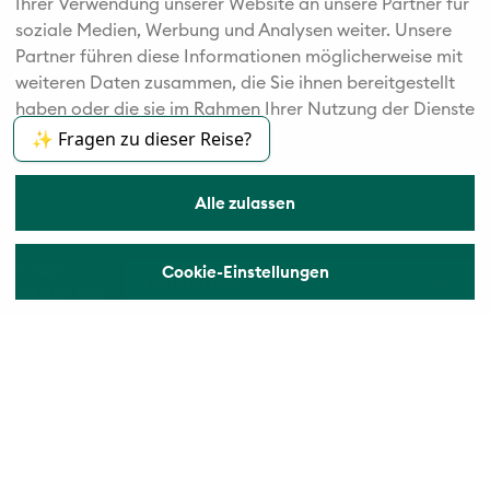
Ihrer Verwendung unserer Website an unsere Partner für
soziale Medien, Werbung und Analysen weiter. Unsere
Partner führen diese Informationen möglicherweise mit
weiteren Daten zusammen, die Sie ihnen bereitgestellt
haben oder die sie im Rahmen Ihrer Nutzung der Dienste
gesammelt haben.
✨ Fragen zu dieser Reise?
Alle zulassen
5 TAGE
Cookie-Einstellungen
Reise planen
AB CHF 570
© 2026 Vögele Reisen