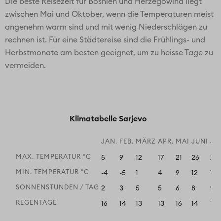
Die beste Reisezeit für Bosnien und Herzegowina liegt
zwischen Mai und Oktober, wenn die Temperaturen meist
angenehm warm sind und mit wenig Niederschlägen zu
rechnen ist. Für eine Städtereise sind die Frühlings- und
Herbstmonate am besten geeignet, um zu heisse Tage zu
vermeiden.
Klimatabelle Sarjevo
JAN.
FEB.
MÄRZ
APR.
MAI
JUNI
JU
MAX. TEMPERATUR °C
5
9
12
17
21
26
29
MIN. TEMPERATUR °C
-4
-5
1
4
9
12
14
SONNENSTUNDEN / TAG
2
3
5
5
6
8
9
REGENTAGE
16
14
13
13
16
14
12