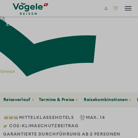
Tog
navi
Europa
Bosnien und Herzegowina
vo
tereise
eiseverlauf
Termine & Preise
Reisekombinationen
Län
MITTELKLASSEHOTELS
MAX. 14
CO2-KLIMASCHUTZBEITRAG
GARANTIERTE DURCHFÜHRUNG AB 2 PERSONEN