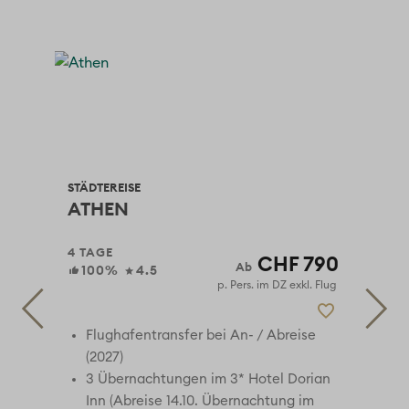
STÄDTEREISE
STÄ
ATHEN
DU
4 TAGE
6 T
90
CHF 790
100%
4.5
 Flug
p. Pers. im DZ exkl. Flug
Flughafentransfer bei An- / Abreise
(2027)
ya
3 Übernachtungen im 3* Hotel Dorian
Inn (Abreise 14.10. Übernachtung im