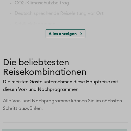
CO2-Klimaschutzbeitrag
Deutsch sprechende Reiseleitung vor Ort
Sebilj Holzbrunnen
Alles anzeigen
«Tunnel der Hoffnung»
Olympiastätte von 1984
Aussicht vom Berg Trebevic
Die beliebtesten
Gazi Husrev Beg Moschee
Reisekombinationen
optional:
Ausflug in die Region Herzegowina
Die meisten Gäste unternehmen diese Hauptreise mit
diesen Vor- und Nachprogrammen
Alle Vor- und Nachprogramme können Sie im nächsten
Schritt auswählen.