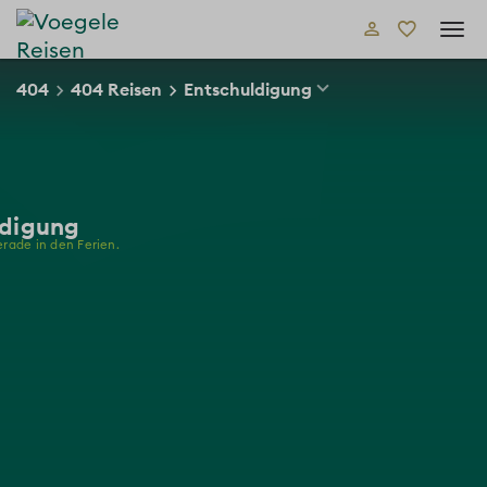
Tog
navi
404
404 Reisen
Entschuldigung
ldigung
gerade in den Ferien.