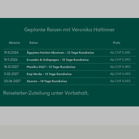
Geplante Reisen mit Veronika Haltinner
Abreise
Reise
Preis
Ägypten Herbst Abreisen – 12 Tage Rundreise
19.10.2026
Ab
CHF 3.400
Ecuador & Galapagos – 15 Tage Rundreise
19.11.2026
Ab
CHF 5.990
Mexiko 2027 – 13 Tage Rundreise
18.01.2027
Ab
CHF 4.490
Kap Verde – 13 Tage Rundreise
11.02.2027
Ab
CHF 4.490
Azoren – 14 Tage Rundreise
20.06.2027
Ab
CHF 4.590
Reiseleiter-Zuteilung unter Vorbehalt.