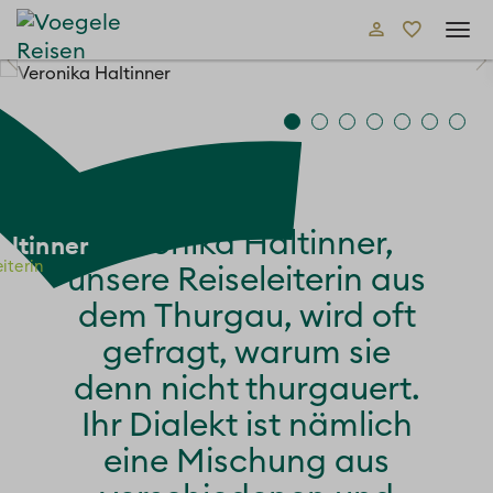
Tog
navi
Veronika Haltinner,
altinner
iterin
unsere Reiseleiterin aus
dem Thurgau, wird oft
gefragt, warum sie
denn nicht thurgauert.
Ihr Dialekt ist nämlich
eine Mischung aus