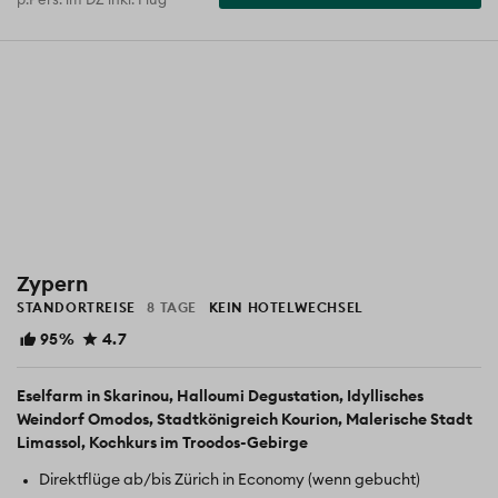
p.Pers. im DZ inkl. Flug
Zypern
STANDORTREISE
8 TAGE
KEIN HOTELWECHSEL
95%
4.7
Eselfarm in Skarinou
Halloumi Degustation
Idyllisches
Weindorf Omodos
Stadtkönigreich Kourion
Malerische Stadt
Limassol
Kochkurs im Troodos-Gebirge
Direktflüge ab/bis Zürich in Economy (wenn gebucht)