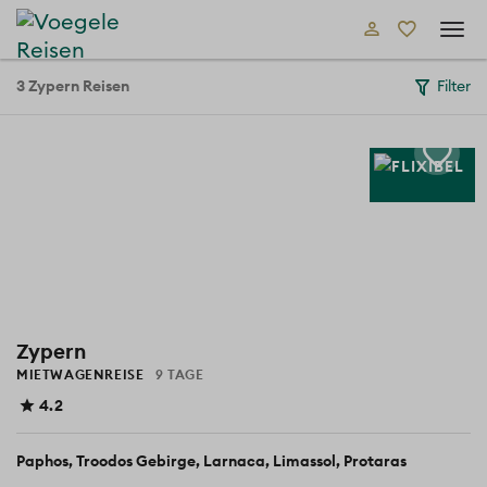
Tog
navi
3 Zypern Reisen
Filter
Zypern
MIETWAGENREISE
9 TAGE
4.2
Paphos
Troodos Gebirge
Larnaca
Limassol
Protaras