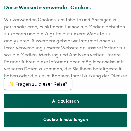
Diese Webseite verwendet Cookies
Wir verwenden Cookies, um Inhalte und Anzeigen zu
personalisieren, Funktionen für soziale Medien anbieten
© 2026 Vögele Reisen
zu können und die Zugriffe auf unsere Website zu
analysieren. Außerdem geben wir Informationen zu
Ihrer Verwendung unserer Website an unsere Partner für
soziale Medien, Werbung und Analysen weiter. Unsere
Partner führen diese Informationen möglicherweise mit
weiteren Daten zusammen, die Sie ihnen bereitgestellt
haben oder die sie im Rahmen Ihrer Nutzung der Dienste
gesammelt haben.
✨ Fragen zu dieser Reise?
Alle zulassen
×
2026
2027
14 TAGE
Cookie-Einstellungen
Reise planen
AB CHF 2.990