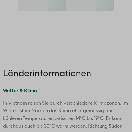
MIN. TEMPERATUR °C
14
15
17
21
24
25
26
25
SONNENSTUNDEN / TAG
3h
2h
2h
3h
6h
5h
6h
6h
REGENTAGE
5
7
11
9
13
11
12
12
Einreisebestimmungen für Schweizer Bürger
REISEDOKUMENTE
Für die Einreise nach Vietnam benötigen Schweizer
Bürger einen Reisepass, welcher mindestens 6 Monate
über das Rückreisedatum hinaus gültig sein muss
Seit dem 01.07.2026 muss für die Einreise die Pre Arrival
Declaration ausgefüllt werden. Das Formular kann
frühestens ab 72 Stunden vor der Einreise über folgenden
Link ausgefüllt werden:
https://prearrival.immigration.gov.vn/