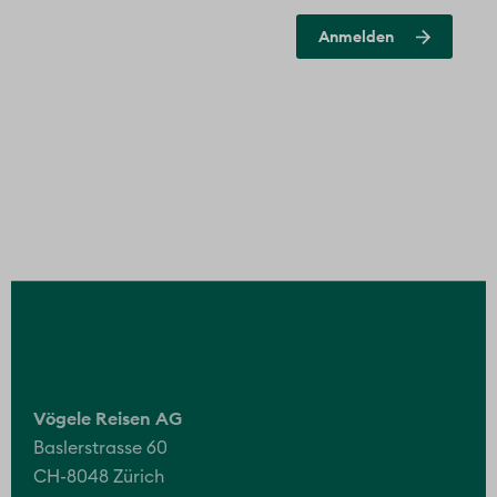
Afrika
Orient
Asien
Ozeanien
Nordamerika
Mittel- und Südamerika
Reisearten
Rundreisen
Standortreisen
Städtereisen
Singlereisen
Mietwagenreisen
Privatreisen
Erlebnisse
Kulinarik & Genuss
Zug Erlebnisse
Erlebnis & Strand
Inseln in Europa
Kultur & Geschichte
Natur erleben
Advent
Festtage
Rund ums Reisen
Reiseblog
Newsletter