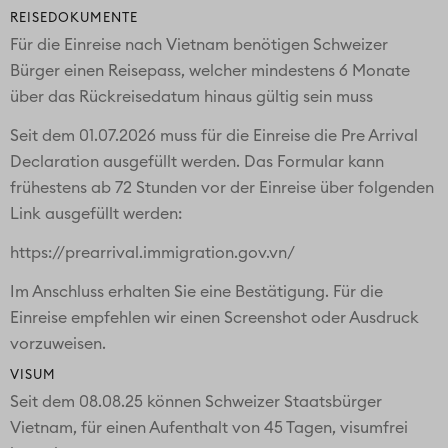
Wir möchten Sie darauf aufmerksam machen, dass Sie
für die Beschaffung der notwendigen Reisepapiere
grundsätzlich selbst verantwortlich sind.
Impfungen
Für die Gebiete dieser Reise sind keine Impfungen
vorgeschrieben. Ausser Sie reisen innerhalb von 6 Tagen
aus einem Gelbfieber-Endemiegebiet an. In diesem Fall
muss eine Gelbfieberimpfung vorgewiesen werden
können.
In den von Ihnen besuchten Gebieten besteht ein
minimales Malaria-Risiko. Es wird empfohlen sich vor
Mückenstichen zu schützen. Ein Notfallmedikament sollte
mitgeführt und bei Fieber (Malariaverdacht)
eingenommen werden. Die Notwendigkeit der Einnahme
einer Malaria Prophylaxe muss individuell entschieden