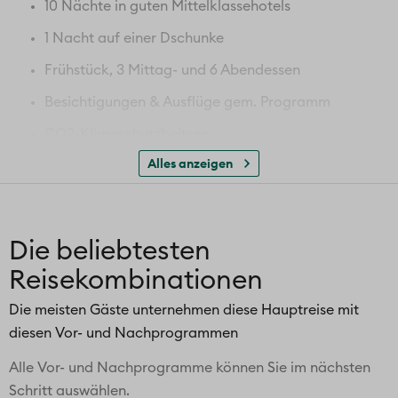
10 Nächte in guten Mittelklassehotels
1 Nacht auf einer Dschunke
Frühstück, 3 Mittag- und 6 Abendessen
Besichtigungen & Ausflüge gem. Programm
CO2-Klimaschutzbeitrag
Alles anzeigen
Deutsch sprechende Reiseleitung vor Ort
Halong-Bucht (UNESCO Weltnaturerbe)
Höhepunkte von Hanoi
Die beliebtesten
Dschunken-Fahrt in der Halong-Bucht
Reisekombinationen
Kaiserstadt Hue
Die meisten Gäste unternehmen diese Hauptreise mit
Zugfahrt über den Wolkenpass
diesen Vor- und Nachprogrammen
Altstadt von Hoi An
Alle Vor- und Nachprogramme können Sie im nächsten
Mekong Delta
Schritt auswählen.