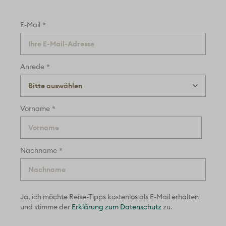
Vögele Reisen AG
Baslerstrasse 60
CH-8048 Zürich
Telefon +41 43 960 86 10
E-Mail
info@voegele-reisen.ch
Reiseziele
Alle Reisen
Europa