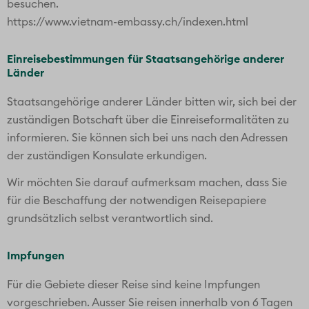
werden, ggf. mit Rücksprache Ihres Hausarztes oder des
Tropeninstitutes. Für weitere detaillierte Auskünfte
wenden Sie sich bitte an Ihren Hausarzt oder an folgende
Institutionen:
Tropeninstitut (Schweiz): 0900 575 131 (CHF
2.69/Min.)
Medical Services von SWISS: +41 (0)58 584 68
33
Oder besuchen Sie die Internetseite:
www.healthytravel.ch
Sprachen
Die Landessprachen von Vietnam sind Vietnamesisch mit
lokalen Akzenten und unter den Minderheiten Chinesisch.