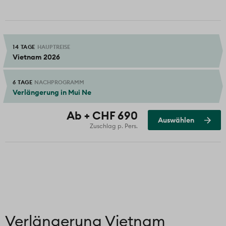
Stadtführung Ho Chi Minh City
optional:
Optionaler Ausflug «Wet Rice Farmer»
14 TAGE
HAUPTREISE
optional:
Optionaler Ausflug «Dinnerkreuzfahrt
Vietnam 2026
auf dem Saigon-Fluss»
optional:
Optionaler Ausflug «Cu Chi Tunnel»
6 TAGE
NACHPROGRAMM
Verlängerung in Mui Ne
Ausgewählt
Ab + CHF 690
Auswählen
Zuschlag p. Pers.
Verlängerung Vietnam