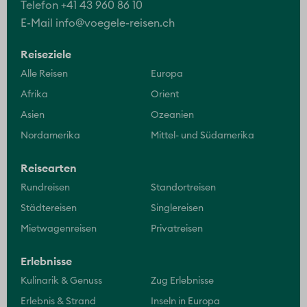
Katalog bestellen
Online Kataloge
Häufig gestellte Fragen
An- und Rückreise
Reiseversicherung
Visum beantragen
Länderinfos
Reisevorbereitung
Zahlungsarten
AGB
Über uns
Kontakt
Reiseleitung
Vorteile
Jobs
Nachhaltigkeit
Excellence Reiseclub
Twerenbold Travel Lounge
Presse
Datenschutz
Impressum