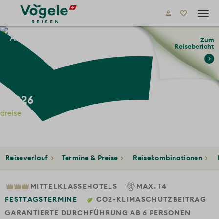
Tog
navi
Asien
Vietnam
Zum
Reisebericht
m 2026
dreise
iseverlauf
Termine & Preise
Reisekombinationen
Län
MITTELKLASSEHOTELS
MAX. 14
FESTTAGSTERMINE
CO2-KLIMASCHUTZBEITRAG
GARANTIERTE DURCHFÜHRUNG AB 6 PERSONEN