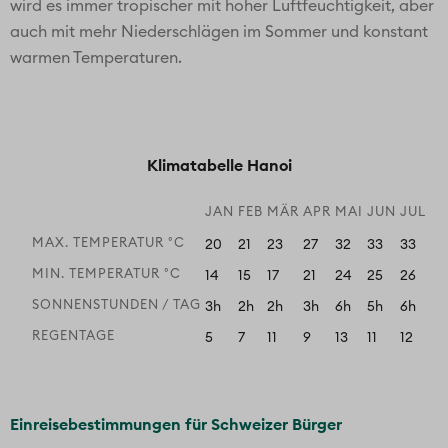
Im Anschluss erhalten Sie eine Bestätigung. Für die
Einreise empfehlen wir einen Screenshot oder Ausdruck
vorzuweisen.
VISUM
Seit dem 08.08.25 können Schweizer Staatsbürger
Vietnam, für einen Aufenthalt von 45 Tagen, visumfrei
besuchen.
https://www.vietnam-embassy.ch/indexen.html
Einreisebestimmungen für Staatsangehörige anderer
Länder
Staatsangehörige anderer Länder bitten wir, sich bei der
zuständigen Botschaft über die Einreiseformalitäten zu
informieren. Sie können sich bei uns nach den Adressen
der zuständigen Konsulate erkundigen.