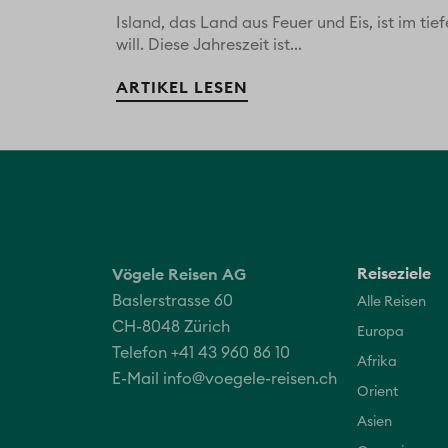
Island, das Land aus Feuer und Eis, ist im ti
will. Diese Jahreszeit ist...
ARTIKEL LESEN
Reiseziele
Vögele Reisen AG
Baslerstrasse 60
Alle Reisen
CH-8048 Zürich
Europa
Telefon +41 43 960 86 10
Afrika
E-Mail
info@voegele-reisen.ch
Orient
Asien