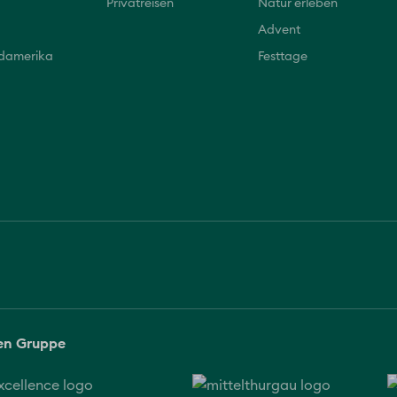
Privatreisen
Natur erleben
Advent
üdamerika
Festtage
sen Gruppe