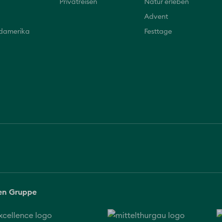
Privatreisen
Natur erleben
Advent
üdamerika
Festtage
sen Gruppe