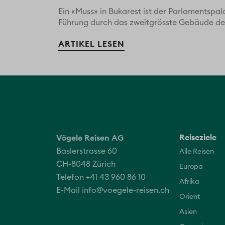
Ein «Muss» in Bukarest ist der Parlamentspa
Führung durch das zweitgrösste Gebäude der
ARTIKEL LESEN
Reiseziele
Vögele Reisen AG
Baslerstrasse 60
Alle Reisen
CH-8048 Zürich
Europa
Telefon +41 43 960 86 10
Afrika
E-Mail
info@voegele-reisen.ch
Orient
Asien