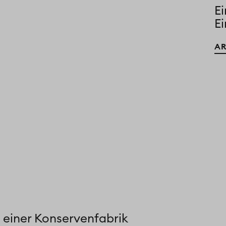
Ei
E
AR
g einer Konservenfabrik