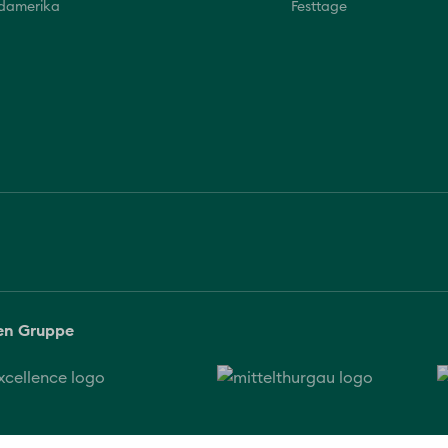
üdamerika
Festtage
sen Gruppe