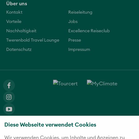
Über uns
Kontakt
Reiseleitung
Vorteile
Jobs
Nachhaltigkeit
Excellence Reiseclub
Twerenbold Travel Lounge
Presse
Datenschutz
Impressum
Diese Webseite verwendet Cookies
Die fünf starken Marken der Twerenbold Reisen Gruppe
Wir verwenden Cookies, um Inhalte und Anzeigen zu