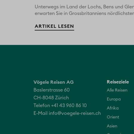
Unterwegs im Land der Lochs, Bens und Gle
erwarten Sie in Grossbritanniens nördlichstem 
ARTIKEL LESEN
Reiseziele
Vögele Reisen AG
Baslerstrasse 60
Alle Reisen
CH-8048 Zürich
Europa
Telefon +41 43 960 86 10
Afrika
E-Mail
info@voegele-reisen.ch
Orient
Asien