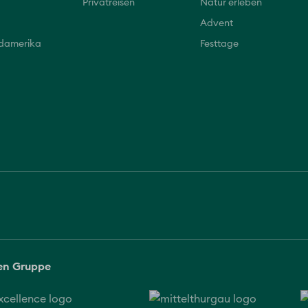
Privatreisen
Natur erleben
Advent
üdamerika
Festtage
sen Gruppe