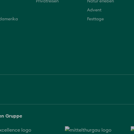
Privatreisen
Natur erleben
Advent
üdamerika
Festtage
sen Gruppe