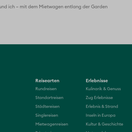
a und ich – mit dem Mietwagen entlang der Garden
Reisearten
Erlebnisse
Rundreisen
Kulinarik & Genuss
Standortreisen
Zug Erlebnisse
Städtereisen
Erlebnis & Strand
Singlereisen
Inseln in Europa
Mietwagenreisen
Kultur & Geschichte