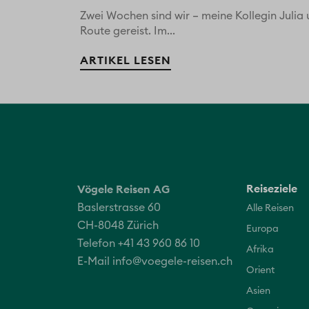
Zwei Wochen sind wir – meine Kollegin Juli
Route gereist. Im...
ARTIKEL LESEN
Reiseziele
Vögele Reisen AG
Baslerstrasse 60
Alle Reisen
CH-8048 Zürich
Europa
Telefon +41 43 960 86 10
Afrika
E-Mail
info@voegele-reisen.ch
Orient
Asien