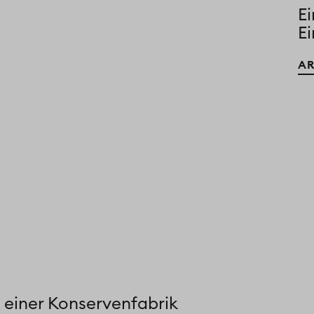
Ei
E
AR
g einer Konservenfabrik