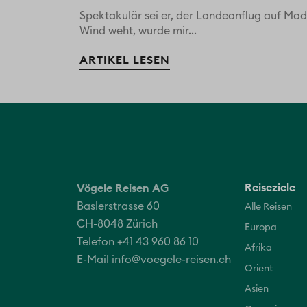
Spektakulär sei er, der Landeanflug auf Made
Wind weht, wurde mir...
ARTIKEL LESEN
Reiseziele
Vögele Reisen AG
Baslerstrasse 60
Alle Reisen
CH-8048 Zürich
Europa
Telefon +41 43 960 86 10
Afrika
E-Mail
info@voegele-reisen.ch
Orient
Asien