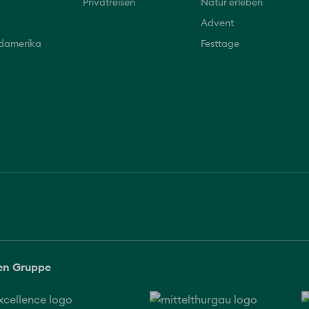
Privatreisen
Natur erleben
Advent
üdamerika
Festtage
sen Gruppe